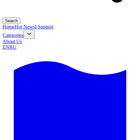
Search
Home
Hot News
I Support
Categories
About Us
EN
RU