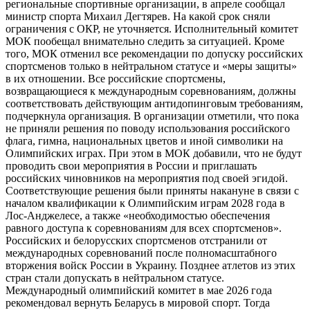
региональные спортивные организации, в апреле сообщал
министр спорта Михаил Дегтярев. На какой срок сняли
ограничения с ОКР, не уточняется. Исполнительный комитет
МОК пообещал внимательно следить за ситуацией. Кроме
того, МОК отменил все рекомендации по допуску российских
спортсменов только в нейтральном статусе и «меры защиты»
в их отношении. Все российские спортсмены,
возвращающиеся к международным соревнованиям, должны
соответствовать действующим антидопинговым требованиям,
подчеркнула организация. В организации отметили, что пока
не приняли решения по поводу использования российского
флага, гимна, национальных цветов и иной символики на
Олимпийских играх. При этом в МОК добавили, что не будут
проводить свои мероприятия в России и приглашать
российских чиновников на мероприятия под своей эгидой.
Соответствующие решения были приняты накануне в связи с
началом квалификации к Олимпийским играм 2028 года в
Лос-Анджелесе, а также «необходимостью обеспечения
равного доступа к соревнованиям для всех спортсменов».
Российских и белорусских спортсменов отстранили от
международных соревнований после полномасштабного
вторжения войск России в Украину. Позднее атлетов из этих
стран стали допускать в нейтральном статусе.
Международный олимпийский комитет в мае 2026 года
рекомендовал вернуть Беларусь в мировой спорт. Тогда