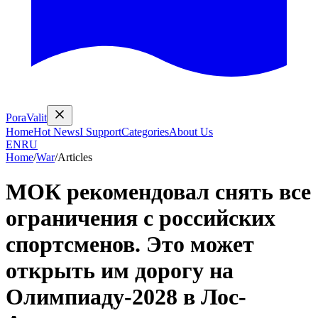
PoraValit
Home
Hot News
I Support
Categories
About Us
EN
RU
Home
/
War
/
Articles
МОК рекомендовал снять все
ограничения с российских
спортсменов. Это может
открыть им дорогу на
Олимпиаду-2028 в Лос-