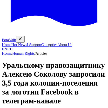
PoraValit
Home
Hot News
I Support
Categories
About Us
EN
RU
Home
/
Human Rights
/
Articles
Уральскому правозащитнику
Алексею Соколову запросили
3,5 года колонии‑поселения
за логотип Facebook в
телеграм‑канале