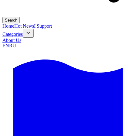
Search
Home
Hot News
I Support
Categories
About Us
EN
RU