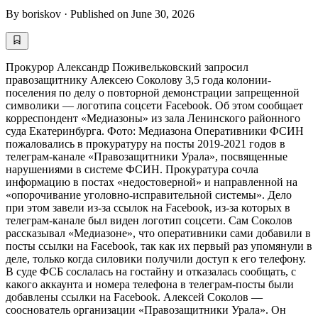
By
boriskov
·
Published on
June 30, 2026
Прокурор Александр Поживельковский запросил
правозащитнику Алексею Соколову 3,5 года колонии-
поселения по делу о повторной демонстрации запрещенной
символики — логотипа соцсети Facebook. Об этом сообщает
корреспондент «Медиазоны» из зала Ленинского районного
суда Екатеринбурга. Фото: Медиазона Оперативники ФСИН
пожаловались в прокуратуру на посты 2019-2021 годов в
телеграм-канале «Правозащитники Урала», посвященные
нарушениями в системе ФСИН. Прокуратура сочла
информацию в постах «недостоверной» и направленной на
«опорочивание уголовно-исправительной системы». Дело
при этом завели из-за ссылок на Facebook, из-за которых в
телеграм-канале был виден логотип соцсети. Сам Соколов
рассказывал «Медиазоне», что оперативники сами добавили в
посты ссылки на Facebook, так как их первый раз упомянули в
деле, только когда силовики получили доступ к его телефону.
В суде ФСБ сослалась на гостайну и отказалась сообщать, с
какого аккаунта и номера телефона в телеграм-посты были
добавлены ссылки на Facebook. Алексей Соколов —
сооснователь организации «Правозащитники Урала». Он