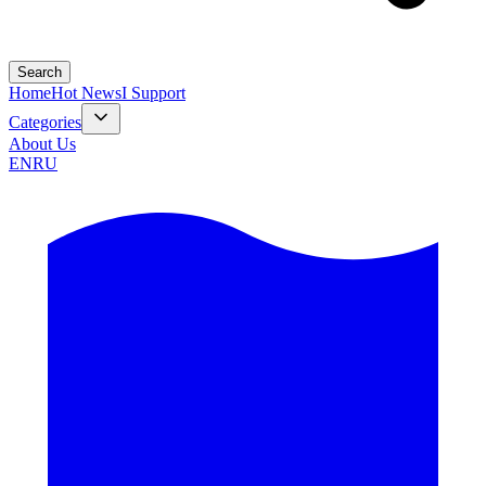
Search
Home
Hot News
I Support
Categories
About Us
EN
RU