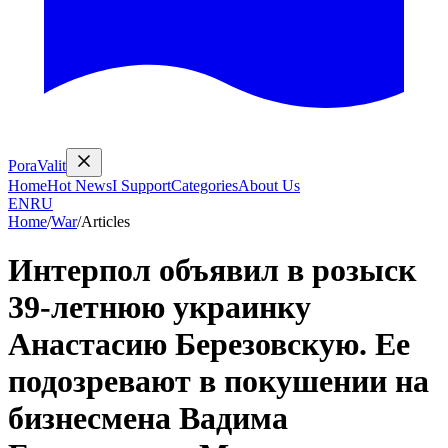
PoraValit
Home
Hot News
I Support
Categories
About Us
EN
RU
Home
/
War
/
Articles
Интерпол объявил в розыск
39-летнюю украинку
Анастасию Березовскую. Ее
подозревают в покушении на
бизнесмена Вадима