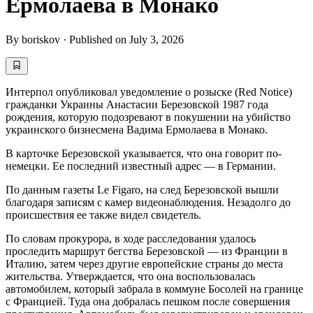
Ермолаева в Монако
By
boriskov
·
Published on
July 3, 2026
Интерпол опубликовал уведомление о розыске (Red Notice)
гражданки Украины Анастасии Березовской 1987 года
рождения, которую подозревают в покушении на убийство
украинского бизнесмена Вадима Ермолаева в Монако.
В карточке Березовской указывается, что она говорит по-
немецки. Ее последний известный адрес — в Германии.
По данным газеты Le Figaro, на след Березовской вышли
благодаря записям с камер видеонаблюдения. Незадолго до
происшествия ее также видел свидетель.
По словам прокурора, в ходе расследования удалось
проследить маршрут бегства Березовской — из Франции в
Италию, затем через другие европейские страны до места
жительства. Утверждается, что она воспользовалась
автомобилем, который забрала в коммуне Босолей на границе
с Францией. Туда она добралась пешком после совершения