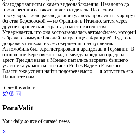
благодаря записям с камер видеонаблюдения. Незадолго до
происшествия ее также видел свидетель. По словам
прокурора, в ходе расследования удалось проследить маршрут
бегства Березовской — из Франции в Италию, затем через
другие европейские страны до места жительства.
Утверждается, что она воспользовалась автомобилем, который
забрала в коммуне Босолей на границе с Францией. Туда она
добралась пешком после совершения преступления.
Автомобиль был зарегистрирован и арендован в Германии. В
отношении Березовской выдан международный ордер на
арест. Три дня назад в Монако пытались взорвать бывшего
участника украинского списка Forbes Вадима Ермолаева.
Власти уже успели найти подозреваемого — и отпустить его
Напишите нам
Share this article
PoraValit
Your daily source of curated news.
X