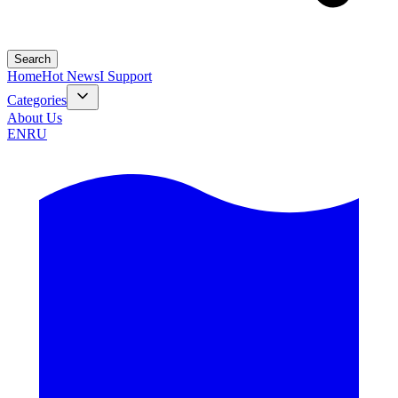
Search
Home
Hot News
I Support
Categories
About Us
EN
RU