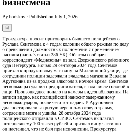
бизнесмена
By
boriskov
·
Published on
July 1, 2026
Прокуратура просит приговорить бывшего полицейского
Руслана Сентемова к 4 годам колонии общего режима по делу
о превышении должностных полномочий с применением
насилия (часть 3 статьи 286 УК). Об этом сообщает
корреспондент «Медиазоны» из зала Дзержинского районного
суда Петербурга. Ночью 29 сентября 2024 года Сентемов
приехал к продуктовому магазину на Миллионной улице, где
сотрудники полиции задержали владельца магазина Вардана
Арутюняна из-за продажи алкоголя в ночное время. Сентемов
несколько раз ударил предпринимателя, в том числе головой в
лицо. Произошедшее попало на камеры видеонаблюдения. На
записи видно, как полицейский наносит задержанному
несколько ударов, после чего тот падает. У Арутюняна
диагностировали закрытую черепно-мозговую травму,
сотрясение мозга и ушибы. 28 октября 2024 года
полицейского отправили в СИЗО. Сентемов выплатил
потерпевшему 100 тысяч рублей и признал вину частично —
он настаивал, что не был при исполнении. Прокуратура