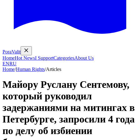
PoraValit
Home
Hot News
I Support
Categories
About Us
EN
RU
Home
/
Human Rights
/
Articles
Майору Руслану Сентемову,
который руководил
задержаниями на митингах в
Петербурге, запросили 4 года
по делу об избиении