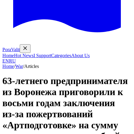
PoraValit
Home
Hot News
I Support
Categories
About Us
EN
RU
Home
/
War
/
Articles
63‑летнего предпринимателя
из Воронежа приговорили к
восьми годам заключения
из‑за пожертвований
«Артподготовке» на сумму