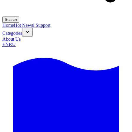
Search
Home
Hot News
I Support
Categories
About Us
EN
RU