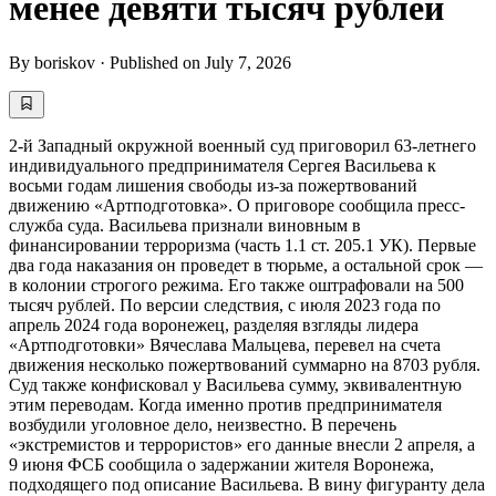
менее девяти тысяч рублей
By
boriskov
·
Published on
July 7, 2026
2-й Западный окружной военный суд приговорил 63-летнего
индивидуального предпринимателя Сергея Васильева к
восьми годам лишения свободы из-за пожертвований
движению «Артподготовка». О приговоре сообщила пресс-
служба суда. Васильева признали виновным в
финансировании терроризма (часть 1.1 ст. 205.1 УК). Первые
два года наказания он проведет в тюрьме, а остальной срок —
в колонии строгого режима. Его также оштрафовали на 500
тысяч рублей. По версии следствия, с июля 2023 года по
апрель 2024 года воронежец, разделяя взгляды лидера
«Артподготовки» Вячеслава Мальцева, перевел на счета
движения несколько пожертвований суммарно на 8703 рубля.
Суд также конфисковал у Васильева сумму, эквивалентную
этим переводам. Когда именно против предпринимателя
возбудили уголовное дело, неизвестно. В перечень
«экстремистов и террористов» его данные внесли 2 апреля, а
9 июня ФСБ сообщила о задержании жителя Воронежа,
подходящего под описание Васильева. В вину фигуранту дела