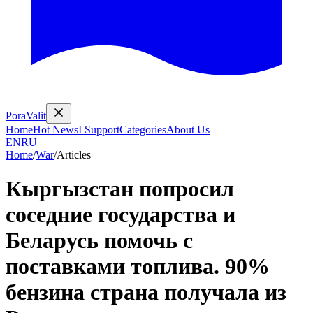
PoraValit
Home
Hot News
I Support
Categories
About Us
EN
RU
Home
/
War
/
Articles
Кыргызстан попросил
соседние государства и
Беларусь помочь с
поставками топлива. 90%
бензина страна получала из