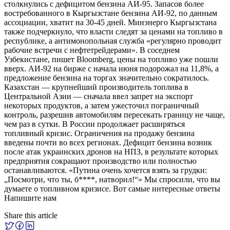
столкнулись с дефицитом бензина АИ-95. Запасов более
востребованного в Кыргызстане бензина АИ-92, по данным
ассоциации, хватит на 30-45 дней. Минэнерго Кыргызстана
также подчеркнуло, что власти следят за ценами на топливо в
республике, а антимонопольная служба «регулярно проводит
рабочие встречи с нефтетрейдерами». В соседнем
Узбекистане, пишет Bloomberg, цены на топливо уже пошли
вверх. АИ-92 на бирже с начала июня подорожал на 11,8%, а
предложение бензина на торгах значительно сократилось.
Казахстан — крупнейший производитель топлива в
Центральной Азии — сначала ввел запрет на экспорт
некоторых продуктов, а затем ужесточил пограничный
контроль, разрешив автомобилям пересекать границу не чаще,
чем раз в сутки. В России продолжает расширяться
топливный кризис. Ограничения на продажу бензина
введены почти во всех регионах. Дефицит бензина возник
после атак украинских дронов на НПЗ, в результате которых
предприятия сокращают производство или полностью
останавливаются. «Путина очень хочется взять за грудки:
„Посмотри, что ты, б****, натворил!“» Мы спросили, что вы
думаете о топливном кризисе. Вот самые интересные ответы
Напишите нам
Share this article