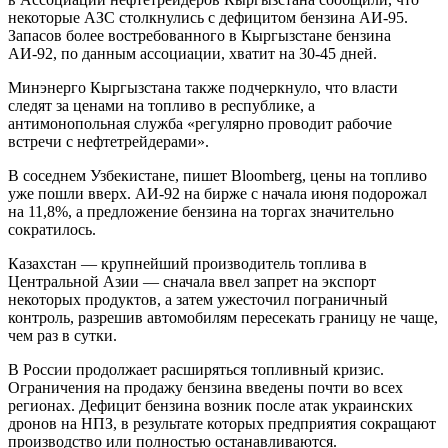
некоторые АЗС столкнулись с дефицитом бензина АИ-95.
Запасов более востребованного в Кыргызстане бензина
АИ-92, по данным ассоциации, хватит на 30-45 дней.
Минэнерго Кыргызстана также подчеркнуло, что власти
следят за ценами на топливо в республике, а
антимонопольная служба «регулярно проводит рабочие
встречи с нефтетрейдерами».
В соседнем Узбекистане, пишет Bloomberg, цены на топливо
уже пошли вверх. АИ-92 на бирже с начала июня подорожал
на 11,8%, а предложение бензина на торгах значительно
сократилось.
Казахстан — крупнейший производитель топлива в
Центральной Азии — сначала ввел запрет на экспорт
некоторых продуктов, а затем ужесточил пограничный
контроль, разрешив автомобилям пересекать границу не чаще,
чем раз в сутки.
В России продолжает расширяться топливный кризис.
Ограничения на продажу бензина введены почти во всех
регионах. Дефицит бензина возник после атак украинских
дронов на НПЗ, в результате которых предприятия сокращают
производство или полностью останавливаются.