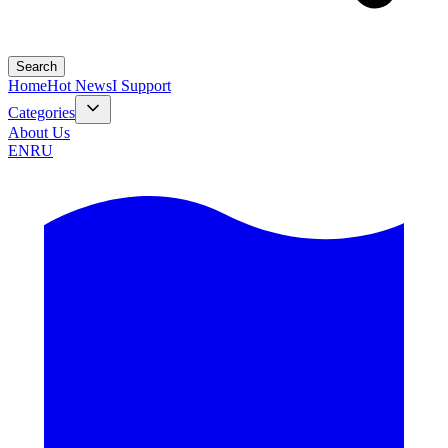
Search
Home
Hot News
I Support
Categories
About Us
EN
RU