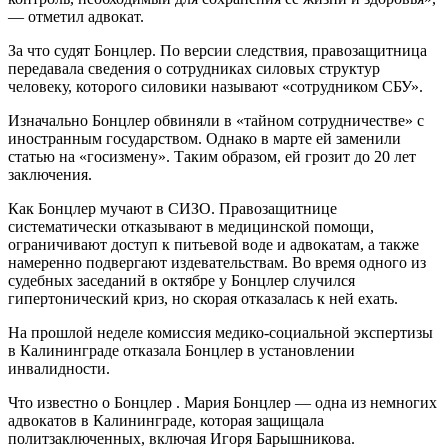
— отметил адвокат.
За что судят Бонцлер. По версии следствия, правозащитница
передавала сведения о сотрудниках силовых структур
человеку, которого силовики называют «сотрудником СБУ».
Изначально Бонцлер обвиняли в «тайном сотрудничестве» с
иностранным государством. Однако в марте ей заменили
статью на «госизмену». Таким образом, ей грозит до 20 лет
заключения.
Как Бонцлер мучают в СИЗО. Правозащитнице
систематически отказывают в медицинской помощи,
ограничивают доступ к питьевой воде и адвокатам, а также
намеренно подвергают издевательствам. Во время одного из
судебных заседаний в октябре у Бонцлер случился
гипертонический криз, но скорая отказалась к ней ехать.
На прошлой неделе комиссия медико-социальной экспертизы
в Калининграде отказала Бонцлер в установлении
инвалидности.
Что известно о Бонцлер . Мария Бонцлер — одна из немногих
адвокатов в Калининграде, которая защищала
политзаключенных, включая Игоря Барышникова.