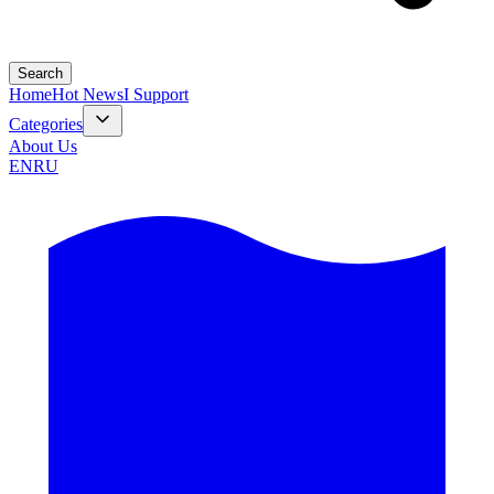
Search
Home
Hot News
I Support
Categories
About Us
EN
RU