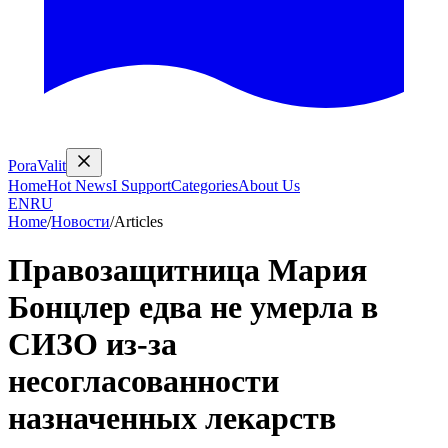
PoraValit
Home
Hot News
I Support
Categories
About Us
EN
RU
Home
/
Новости
/
Articles
Правозащитница Мария
Бонцлер едва не умерла в
СИЗО из-за
несогласованности
назначенных лекарств