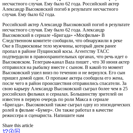
несчастного случая. Ему было 62 года. Российский актер
Александр Высоковский погиб в результате несчастного
случая. Ему было 62 года.
Российский актер Александр Высоковский погиб в результате
несчастного случая. Ему было 62 года. Александр
Высоковский в сериале «Бригада» «Мосфильм» В
Следственном комитете сообщили, что обнаружили в реке
Оке в Подмосковье тело мужчины, который днем ранее
пропал в районе Пущинской косы. Агентству ТАСС
подтвердили в правоохранительных органах, что речь идет о
Высоковском. Телеграм-канал Baza пишет , что 30 июня актер
отправился на рыбалку вместе с сыном. В какой-то момент
Высоковский ушел вниз по течению и не вернулся. Его сын
пришел домой один. О пропаже актера сообщила его жена,
после чего в район происшествия отправились спасатели. За
свою карьеру Александр Высоковский сыграл более чем в 25
российских фильмах и сериалах. Большинству зрителей он
известен в первую очередь по роли Макса в сериале
«Бригада». Высоковский также сыграл одну из эпизодических
ролей в фильме «Бумер». Он также работал в качестве
режиссера и сценариста. Напишите нам
Share this article