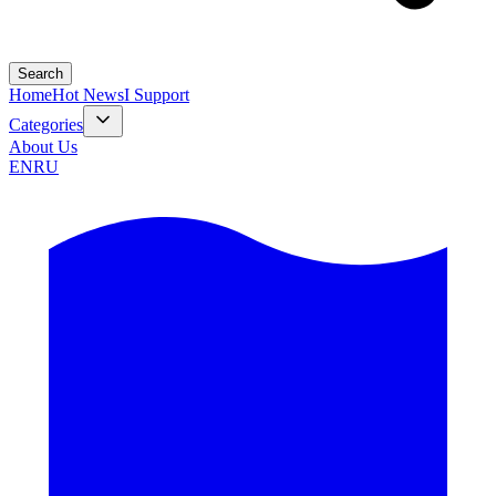
Search
Home
Hot News
I Support
Categories
About Us
EN
RU