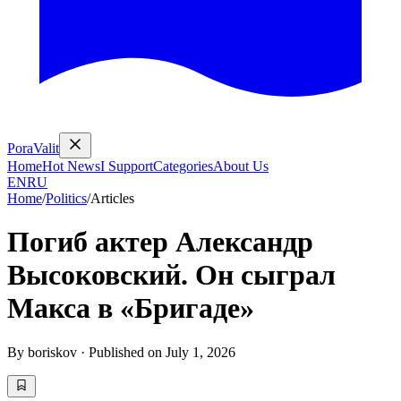
PoraValit
Home
Hot News
I Support
Categories
About Us
EN
RU
Home
/
Politics
/
Articles
Погиб актер Александр
Высоковский. Он сыграл
Макса в «Бригаде»
By
boriskov
·
Published on
July 1, 2026