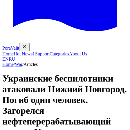
PoraValit
Home
Hot News
I Support
Categories
About Us
EN
RU
Home
/
War
/
Articles
Украинские беспилотники
атаковали Нижний Новгород.
Погиб один человек.
Загорелся
нефтеперерабатывающий