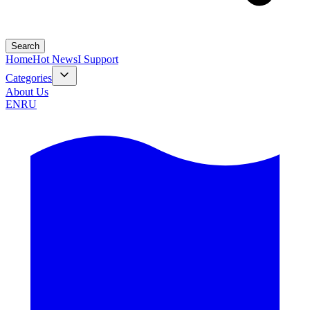
Search
Home
Hot News
I Support
Categories
About Us
EN
RU