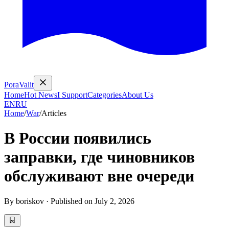
PoraValit
Home
Hot News
I Support
Categories
About Us
EN
RU
Home
/
War
/
Articles
В России появились
заправки, где чиновников
обслуживают вне очереди
By
boriskov
·
Published on
July 2, 2026