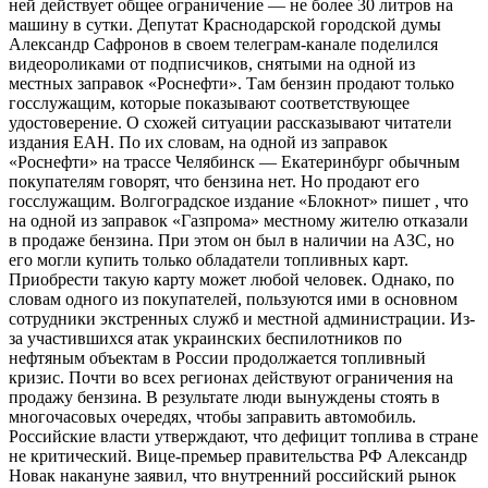
ней действует общее ограничение — не более 30 литров на
машину в сутки. Депутат Краснодарской городской думы
Александр Сафронов в своем телеграм-канале поделился
видеороликами от подписчиков, снятыми на одной из
местных заправок «Роснефти». Там бензин продают только
госслужащим, которые показывают соответствующее
удостоверение. О схожей ситуации рассказывают читатели
издания ЕАН. По их словам, на одной из заправок
«Роснефти» на трассе Челябинск — Екатеринбург обычным
покупателям говорят, что бензина нет. Но продают его
госслужащим. Волгоградское издание «Блокнот» пишет , что
на одной из заправок «Газпрома» местному жителю отказали
в продаже бензина. При этом он был в наличии на АЗС, но
его могли купить только обладатели топливных карт.
Приобрести такую карту может любой человек. Однако, по
словам одного из покупателей, пользуются ими в основном
сотрудники экстренных служб и местной администрации. Из-
за участившихся атак украинских беспилотников по
нефтяным объектам в России продолжается топливный
кризис. Почти во всех регионах действуют ограничения на
продажу бензина. В результате люди вынуждены стоять в
многочасовых очередях, чтобы заправить автомобиль.
Российские власти утверждают, что дефицит топлива в стране
не критический. Вице-премьер правительства РФ Александр
Новак накануне заявил, что внутренний российский рынок