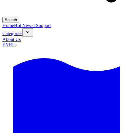
Search
Home
Hot News
I Support
Categories
About Us
EN
RU