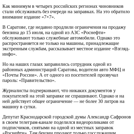
Как минимум в четырех российских регионах чиновников
стали обслуживать без очереди на заправках. На это обратило
внимание издание «7×7».
В Саратове, где недавно продлили ограничения на продажу
бензина до 15 июля, на одной из АЗС «Роснефти»
обслуживают только служебные автомобили. Однако это
распространяется не только на машины, принадлежащие
экстренным службам, рассказывает местное издание «Взгляд-
инфо».
Но на наших глазах заправились сотрудник одной из
районных администраций Саратова, водители авто МФЦ и
«Почты России». А от одного из посетителей прозвучал
пароль: «Правительство».
Журналисты подчеркивают, что никаких документов у
покупателей на этой заправке не спрашивают. Однако и на
ней действует общее ограничение — не более 30 литров на
машину в сутки.
Депутат Краснодарской городской думы Александр Сафронов
в своем телеграм-канале поделился видеороликами от
подписчиков, снятыми на одной из местных заправок
«Роснефти». Там бензин продают только госслужащим,