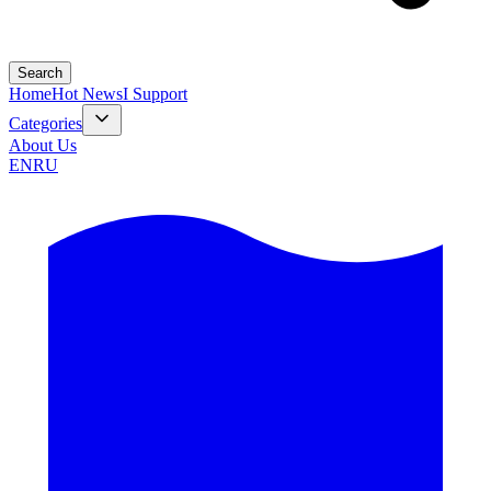
Search
Home
Hot News
I Support
Categories
About Us
EN
RU