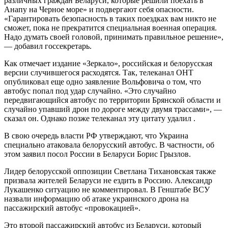
различных граждан Беларуси, которые решили поехать в
Анапу на Черное море» и подвергают себя опасности.
«Гарантировать безопасность в таких поездках вам никто не
сможет, пока не прекратится специальная военная операция.
Надо думать своей головой, принимать правильное решение»,
— добавил госсекретарь.
Как отмечает издание «Зеркало», российская и белорусская
версии случившегося расходятся. Так, телеканал ОНТ
опубликовал еще одно заявление Вольфовича о том, что
автобус попал под удар случайно. «Это случайно
передвигающийся автобус по территории Брянской области и
случайно упавший дрон по дороге между двумя трассами», —
сказал он. Однако позже телеканал эту цитату удалил .
В свою очередь власти РФ утверждают, что Украина
специально атаковала белорусский автобус. В частности, об
этом заявил посол России в Беларуси Борис Грызлов.
Лидер белорусской оппозиции Светлана Тихановская также
призвала жителей Беларуси не ездить в Россию. Александр
Лукашенко ситуацию не комментировал. В Генштабе ВСУ
назвали информацию об атаке украинского дрона на
пассажирский автобус «провокацией».
Это второй пассажирский автобус из Беларуси, который