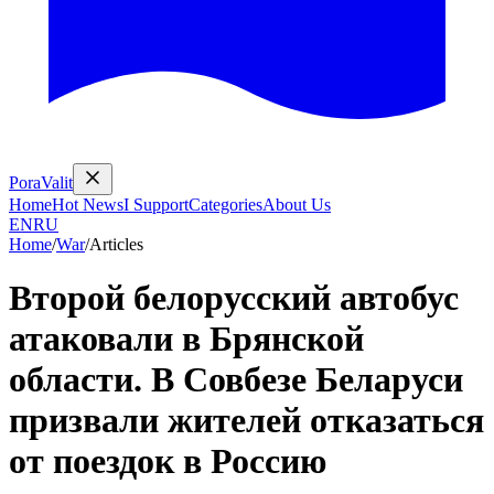
PoraValit
Home
Hot News
I Support
Categories
About Us
EN
RU
Home
/
War
/
Articles
Второй белорусский автобус
атаковали в Брянской
области. В Совбезе Беларуси
призвали жителей отказаться
от поездок в Россию