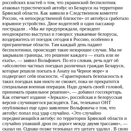
российских властей о том, что украинский беспилотник
атаковал туристический автобус из Беларуси на территории
Брянской области. Как заявили в Следственном комитете
России, «в непосредственной близости» от автобуса сработало
взрывное устройство. Двое водителей и один пассажир
пострадали . «Мы же предупреждали, президент
неоднократно выступал и говорил: уважаемые белорусы,
воздержитесь от поездок сегодня в Россию, особенно в
приграничные области. Там каждый день падают
беспилотники, происходят такие нехорошие случаи. Мы не
закрывали границы, это решение каждого — ехать или не
ехать», — заявил Вольфович. По его словам, речь идет об
«абсолютно частных поездках различных граждан Беларуси,
которые решили поехать в Анапу на Черное море» и
подвергают себя опасности. «Гарантировать безопасность в
таких поездках вам никто не сможет, пока не прекратится
специальная военная операция. Надо думать своей головой,
принимать правильное решение», — добавил госсекретарь.
Как отмечает издание «Зеркало», российская и белорусская
версии случившегося расходятся. Так, телеканал ОНТ
опубликовал еще одно заявление Вольфовича о том, что
автобус попал под удар случайно. «Это случайно
передвигающийся автобус по территории Брянской области и
случайно упавший дрон по дороге между двумя трассами», —
сказал он. Однако позже телеканал эту цитату удалил . В свою