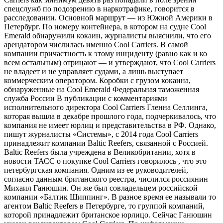
спецслужб по подозрению в наркотрафике, говорится в
расследовании. Основной маршрут — из Южной Америки в
Петербург. По номеру контейнера, в котором на судне Cool
Emerald обнаружили кокаин, журналисты выяснили, что его
арендатором числилась именно Cool Carriers. В самой
компании причастность к этому инциденту (равно как и ко
всем остальным) отрицают — и утверждают, что Cool Carriers
не владеет и не управляет судами, а лишь выступает
коммерческим оператором. Коробки с грузом кокаина,
обнаруженные на Cool Emerald Федеральная таможенная
служба России В публикации с комментариями
исполнительного директора Cool Carriers Гленна Селлинга,
которая вышла в декабре прошлого года, подчеркивалось, что
компания не имеет юрлиц и представительства в РФ. Однако,
пишут журналисты «Системы», с 2014 года Cool Carriers
принадлежит компании Baltic Reefers, связанной с Россией.
Baltic Reefers была учреждена в Великобритании, хотя в
новости ТАСС о покупке Cool Carriers говорилось , что это
петербургская компания. Одним из ее руководителей,
согласно данным британского реестра, числился россиянин
Михаил Ганюшин. Он же был совладельцем российской
компании «Балтик Шиппинг». В разное время ее называли то
агентом Baltic Reefers в Петербурге, то группой компаний,
которой принадлежит британское юрлицо. Сейчас Ганюшин