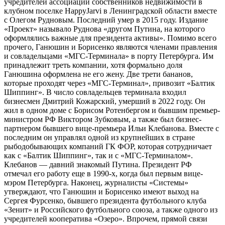
учредителей ассоциации собственников недвижимости в
клубном поселке HappyJarvi в Ленинградской области вместе
с Олегом Рудновым. Последний умер в 2015 году. Издание
«Проект» называло Руднова «другом Путина, на которого
оформлялись важные для президента активы». Помимо всего
прочего, Ганюшин и Борисенко являются членами правления
и совладельцами «МГС-Терминала» в порту Петербурга. Им
принадлежит треть компании, хотя формально доля
Ганюшина оформлена не его жену. Две трети бананов,
которые проходят через «МГС-Терминал», привозит «Балтик
Шиппинг». В число совладельцев терминала входил
бизнесмен Дмитрий Кожарский, умерший в 2022 году. Он
жил в одном доме с Борисом Ротенбергом и бывшим премьер-
министром РФ Виктором Зубковым, а также был бизнес-
партнером бывшего вице-премьера Ильи Клебанова. Вместе с
последним он управлял одной из крупнейших в стране
рыбодобывающих компаний ГК ФОР, которая сотрудничает
как с «Балтик Шиппинг», так и с «МГС-Терминалом».
Клебанов — давний знакомый Путина. Президент РФ
отмечал его работу еще в 1990-х, когда был первым вице-
мэром Петербурга. Наконец, журналисты «Системы»
утверждают, что Ганюшин и Борисенко имеют выход на
Сергея Фурсенко, бывшего президента футбольного клуба
«Зенит» и Российского футбольного союза, а также одного из
учредителей кооператива «Озеро». Впрочем, прямой связи