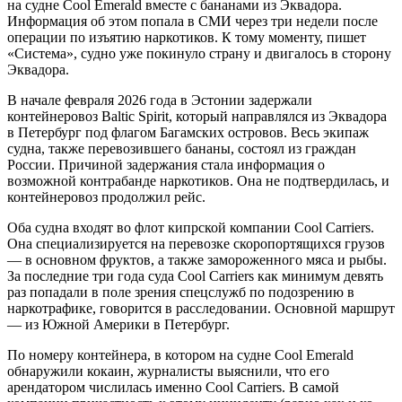
на судне Cool Emerald вместе с бананами из Эквадора.
Информация об этом попала в СМИ через три недели после
операции по изъятию наркотиков. К тому моменту, пишет
«Система», судно уже покинуло страну и двигалось в сторону
Эквадора.
В начале февраля 2026 года в Эстонии задержали
контейнеровоз Baltic Spirit, который направлялся из Эквадора
в Петербург под флагом Багамских островов. Весь экипаж
судна, также перевозившего бананы, состоял из граждан
России. Причиной задержания стала информация о
возможной контрабанде наркотиков. Она не подтвердилась, и
контейнеровоз продолжил рейс.
Оба судна входят во флот кипрской компании Cool Carriers.
Она специализируется на перевозке скоропортящихся грузов
— в основном фруктов, а также замороженного мяса и рыбы.
За последние три года суда Cool Carriers как минимум девять
раз попадали в поле зрения спецслужб по подозрению в
наркотрафике, говорится в расследовании. Основной маршрут
— из Южной Америки в Петербург.
По номеру контейнера, в котором на судне Cool Emerald
обнаружили кокаин, журналисты выяснили, что его
арендатором числилась именно Cool Carriers. В самой