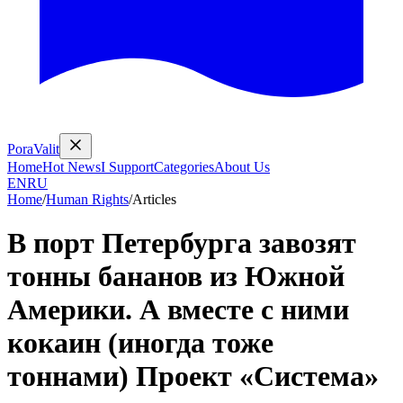
PoraValit
Home
Hot News
I Support
Categories
About Us
EN
RU
Home
/
Human Rights
/
Articles
В порт Петербурга завозят
тонны бананов из Южной
Америки. А вместе с ними
кокаин (иногда тоже
тоннами) Проект «Система»