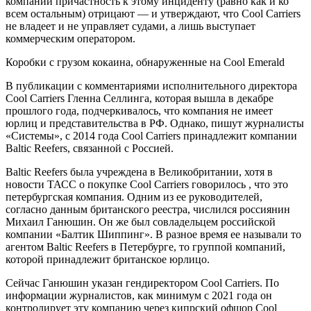
компании причастность к этому инциденту (равно как и ко
всем остальным) отрицают — и утверждают, что Cool Carriers
не владеет и не управляет судами, а лишь выступает
коммерческим оператором.
Коробки с грузом кокаина, обнаруженные на Cool Emerald
В публикации с комментариями исполнительного директора
Cool Carriers Гленна Селлинга, которая вышла в декабре
прошлого года, подчеркивалось, что компания не имеет
юрлиц и представительства в РФ. Однако, пишут журналисты
«Системы», с 2014 года Cool Carriers принадлежит компании
Baltic Reefers, связанной с Россией.
Baltic Reefers была учреждена в Великобритании, хотя в
новости ТАСС о покупке Cool Carriers говорилось , что это
петербургская компания. Одним из ее руководителей,
согласно данным британского реестра, числился россиянин
Михаил Ганюшин. Он же был совладельцем российской
компании «Балтик Шиппинг». В разное время ее называли то
агентом Baltic Reefers в Петербурге, то группой компаний,
которой принадлежит британское юрлицо.
Сейчас Ганюшин указан гендиректором Cool Carriers. По
информации журналистов, как минимум с 2021 года он
контролирует эту компанию через кипрский офшор Cool