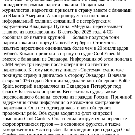
попадают огромные партии кокаина. По данным
журналистов, наркотики привозят в страну вместе с бананами
из Южной Америки. А контролирует эти поставки
неформальный холдинг, связанный с петербургским
окружением Владимира Путина. «Медуза» пересказывает
главное из расследования. В сентябре 2025 года ФСБ
сообщила об изъятии крупной — больше полутора тонн —
партии кокаина в порту Санкт-Петербурга. Стоимость
изъятых наркотиков оценивалась более чем в 20 миллиардов
рублей. Кокаин привезли в страну на судне Cool Emerald
вместе с бананами из Эквадора. Информация об этом попала в
СМИ через три недели после операции по изъятию
наркотиков. К тому моменту, пишет «Система», судно уже
покинуло страну и двигалось в сторону Эквадора. В начале
февраля 2026 года в Эстонии задержали контейнеровоз Baltic
Spirit, который направлялся из Эквадора в Петербург под
флагом Багамских островов. Весь экипаж судна, также
перевозившего бананы, состоял из граждан России. Причиной
задержания стала информация о возможной контрабанде
наркотиков. Она не подтвердилась, и контейнеровоз
продолжил рейс. Оба судна входят во флот кипрской
компании Cool Carriers. Она специализируется на перевозке
скоропортящихся грузов — в основном фруктов, а также
замороженного мяса и рыбы. За последние три года суда Cool
Carriers как минимум девять раз попадали в поле зрения