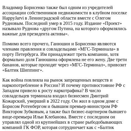
Владимир Борисенко также был одним из учредителей
ассоциации собственников недвижимости в клубном поселке
HappyJarvi в Ленинградской области вместе с Олегом
Рудновым. Последний умер в 2015 году. Издание «Проект»
называло Руднова «другом Путина, на которого оформлялись
важные для президента активы».
Помимо всего прочего, Ганюшин и Борисенко являются
членами правления и совладельцами «МГС-Терминала» в
порту Петербурга. Им принадлежит треть компании, хотя
формально доля Ганюшина оформлена не его жену. Две трети
бананов, которые проходят через «МГС-Терминал», привозит
«Балтик Шиппинг».
Как война повлияла на рынок запрещенных веществ и
наркопотребление в России? И почему противостояние РФ с
Западом привело к росту наркотрафика? В число
совладельцев терминала входил бизнесмен Дмитрий
Кожарский, умерший в 2022 году. Он жил в одном доме с
Борисом Ротенбергом и бывшим премьер-министром РФ
Виктором Зубковым, а также был бизнес-партнером бывшего
вице-премьера Ильи Клебанова. Вместе с последним он
управлял одной из крупнейших в стране рыбодобывающих
компаний ГК ФОР, которая сотрудничает как с «Балтик