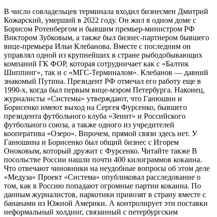
В число совладельцев терминала входил бизнесмен Дмитрий
Кожарский, умерший в 2022 году. Он жил в одном доме с
Борисом Ротенбергом и бывшим премьер-министром РФ
Виктором Зубковым, а также был бизнес-партнером бывшего
вице-премьера Ильи Клебанова. Вместе с последним он
управлял одной из крупнейших в стране рыбодобывающих
компаний ГК ФОР, которая сотрудничает как с «Балтик
Шиппинг», так и с «МГС-Терминалом». Клебанов — давний
знакомый Путина. Президент РФ отмечал его работу еще в
1990-х, когда был первым вице-мэром Петербурга. Наконец,
журналисты «Системы» утверждают, что Ганюшин и
Борисенко имеют выход на Сергея Фурсенко, бывшего
президента футбольного клуба «Зенит» и Российского
футбольного союза, а также одного из учредителей
кооператива «Озеро». Впрочем, прямой связи здесь нет. У
Ганюшина и Борисенко был общий бизнес с Игорем
Оноковым, который дружит с Фурсенко. Читайте также В
посольстве России нашли почти 400 килограммов кокаина.
Что отвечают чиновники на неудобные вопросы об этом деле
«Медуза» Проект «Система» опубликовал расследование о
том, как в Россию попадают огромные партии кокаина. По
данным журналистов, наркотики привозят в страну вместе с
бананами из Южной Америки. А контролирует эти поставки
неформальный холдинг, связанный с петербургским