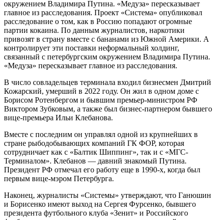
окружением Владимира Путина. «Медуза» пересказывает
главное из расследования. Проект «Система» опубликовал
расследование о том, как в Россию попадают огромные
партии кокаина. По данным журналистов, наркотики
привозят в страну вместе с бананами из Южной Америки. А
контролирует эти поставки неформальный холдинг,
связанный с петербургским окружением Владимира Путина.
«Медуза» пересказывает главное из расследования.
В число совладельцев терминала входил бизнесмен Дмитрий
Кожарский, умерший в 2022 году. Он жил в одном доме с
Борисом Ротенбергом и бывшим премьер-министром РФ
Виктором Зубковым, а также был бизнес-партнером бывшего
вице-премьера Ильи Клебанова.
Вместе с последним он управлял одной из крупнейших в
стране рыбодобывающих компаний ГК ФОР, которая
сотрудничает как с «Балтик Шиппинг», так и с «МГС-
Терминалом». Клебанов — давний знакомый Путина.
Президент РФ отмечал его работу еще в 1990-х, когда был
первым вице-мэром Петербурга.
Наконец, журналисты «Системы» утверждают, что Ганюшин
и Борисенко имеют выход на Сергея Фурсенко, бывшего
президента футбольного клуба «Зенит» и Российского