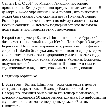
Carriers Ltd. С 2014-го Михаил Ганюшин постоянно
проживает на Кипре, уточнили представители компании. В
декабре 2024-го украинские СМИ писали , что бизнесмен
может быть связан с окружением друга Путина Аркадия
Ротенберга и вовлечен в схемы по обходу наложенных на
Россию санкций. «Система» подчеркивает, что не смогла
подтвердить подлинность этих утверждений.
Второй совладелец «Балтик Шиппинг» — петербургский
бизнесмен (и почетный консул ЮАР в Петербурге) Владимир
Борисенко. По словам журналистов, ранее в его профиле в
соцсети LinkedIn было указано, что он является директором
Cool Carriers. Сейчас эта информация удалена. В 2023 году,
после начала большой войны России и Украины, Борисенко
получил долю Ганюшина в «Балтик Шиппинг» и стал ее
единственным владельцем, говорится в расследовании.
Владимир Борисенко
В 2022 году «Балтик Шиппинг» тоже оказалась в центре
скандала с наркотиками. В ходе рейда на овощебазе в
Петербурге полиция обнаружила контейнер с бананами, в
котором находилось 50 килограммов кокаина. По информации
журналистов, этот контейнер принадлежал «Балтик
Шиппинг».