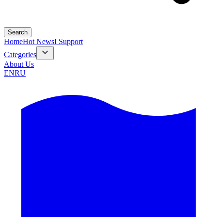
Search
Home
Hot News
I Support
Categories
About Us
EN
RU