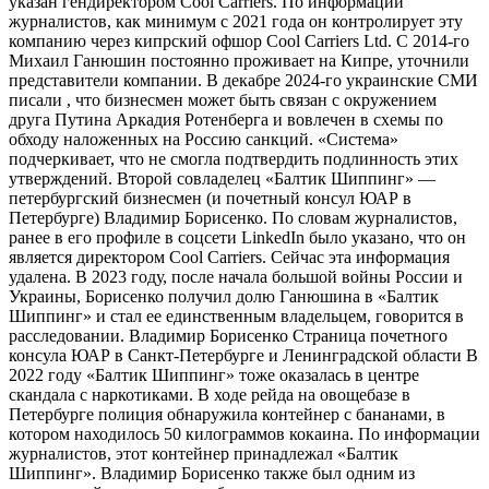
указан гендиректором Cool Carriers. По информации
журналистов, как минимум с 2021 года он контролирует эту
компанию через кипрский офшор Cool Carriers Ltd. С 2014-го
Михаил Ганюшин постоянно проживает на Кипре, уточнили
представители компании. В декабре 2024-го украинские СМИ
писали , что бизнесмен может быть связан с окружением
друга Путина Аркадия Ротенберга и вовлечен в схемы по
обходу наложенных на Россию санкций. «Система»
подчеркивает, что не смогла подтвердить подлинность этих
утверждений. Второй совладелец «Балтик Шиппинг» —
петербургский бизнесмен (и почетный консул ЮАР в
Петербурге) Владимир Борисенко. По словам журналистов,
ранее в его профиле в соцсети LinkedIn было указано, что он
является директором Cool Carriers. Сейчас эта информация
удалена. В 2023 году, после начала большой войны России и
Украины, Борисенко получил долю Ганюшина в «Балтик
Шиппинг» и стал ее единственным владельцем, говорится в
расследовании. Владимир Борисенко Страница почетного
консула ЮАР в Санкт-Петербурге и Ленинградской области В
2022 году «Балтик Шиппинг» тоже оказалась в центре
скандала с наркотиками. В ходе рейда на овощебазе в
Петербурге полиция обнаружила контейнер с бананами, в
котором находилось 50 килограммов кокаина. По информации
журналистов, этот контейнер принадлежал «Балтик
Шиппинг». Владимир Борисенко также был одним из