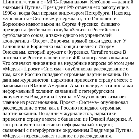
Шиппинг», так и с «МГС-Терминалом». Клебанов — давний
знакомый Путина. Президент РФ отмечал его работу еще в
1990-х, когда был первым вице-мэром Петербурга. Наконец,
журналисты «Системы» утверждают, что Ганюшин и
Борисенко имеют выход на Сергея Фурсенко, бывшего
президента футбольного клуба «Зенит» и Российского
футбольного союза, а также одного из учредителей
кооператива «Озеро». Впрочем, прямой связи здесь нет. У
Ганюшина и Борисенко был общий бизнес с Игорем
Оноковым, который дружит с Фурсенко. Читайте также В
посольстве России нашли почти 400 килограммов кокаина.
Что отвечают чиновники на неудобные вопросы об этом деле
«Медуза» Проект «Система» опубликовал расследование о
том, как в Россию попадают огромные партии кокаина. По
данным журналистов, наркотики привозят в страну вместе с
бананами из Южной Америки. А контролирует эти поставки
неформальный холдинг, связанный с петербургским
окружением Владимира Путина. «Медуза» пересказывает
главное из расследования. Проект «Система» опубликовал
расследование о том, как в Россию попадают огромные
партии кокаина. По данным журналистов, наркотики
привозят в страну вместе с бананами из Южной Америки. А
контролирует эти поставки неформальный холдинг,
связанный с петербургским окружением Владимира Путина.
«Медуза» пересказывает главное из расследования.