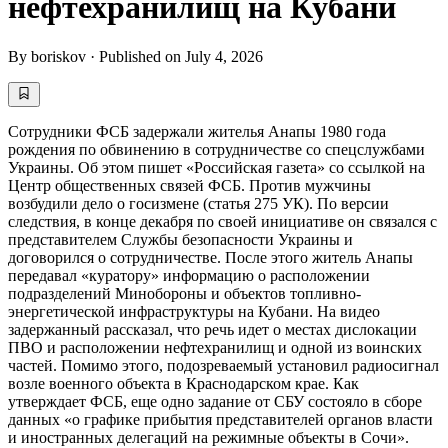
нефтехранилищ на Кубани
By
boriskov
·
Published on
July 4, 2026
Сотрудники ФСБ задержали жителья Анапы 1980 года
рождения по обвинению в сотрудничестве со спецслужбами
Украины. Об этом пишет «Российская газета» со ссылкой на
Центр общественных связей ФСБ. Против мужчины
возбудили дело о госизмене (статья 275 УК). По версии
следствия, в конце декабря по своей инициативе он связался с
представителем Службы безопасности Украины и
договорился о сотрудничестве. После этого житель Анапы
передавал «куратору» информацию о расположении
подразделений Минобороны и объектов топливно-
энергетической инфраструктуры на Кубани. На видео
задержанный рассказал, что речь идет о местах дислокации
ПВО и расположении нефтехранилищ и одной из воинских
частей. Помимо этого, подозреваемый установил радиосигнал
возле военного объекта в Краснодарском крае. Как
утверждает ФСБ, еще одно задание от СБУ состояло в сборе
данных «о графике прибытия представителей органов власти
и иностранных делегаций на режимные объекты в Сочи».