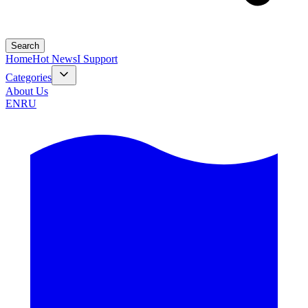
Search
Home
Hot News
I Support
Categories
About Us
EN
RU