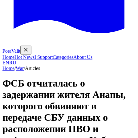
PoraValit
Home
Hot News
I Support
Categories
About Us
EN
RU
Home
/
War
/
Articles
ФСБ отчиталась о
задержании жителя Анапы,
которого обвиняют в
передаче СБУ данных о
расположении ПВО и