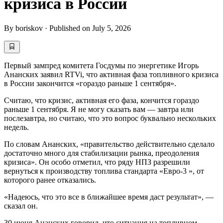
кризиса в России
By
boriskov
·
Published on
July 5, 2026
Первый зампред комитета Госдумы по энергетике Игорь
Ананских заявил RTVi, что активная фаза топливного кризиса
в России закончится «гораздо раньше 1 сентября».
Считаю, что кризис, активная его фаза, кончится гораздо
раньше 1 сентября. Я не могу сказать вам — завтра или
послезавтра, но считаю, что это вопрос буквально нескольких
недель.
По словам Ананских, «правительство действительно сделало
достаточно много для стабилизации рынка, преодоления
кризиса». Он особо отметил, что ряду НПЗ разрешили
вернуться к производству топлива стандарта «Евро-3 », от
которого ранее отказались.
«Надеюсь, что это все в ближайшее время даст результат», —
сказал он.
30 июня Ананских говорил, что ситуация на топливном