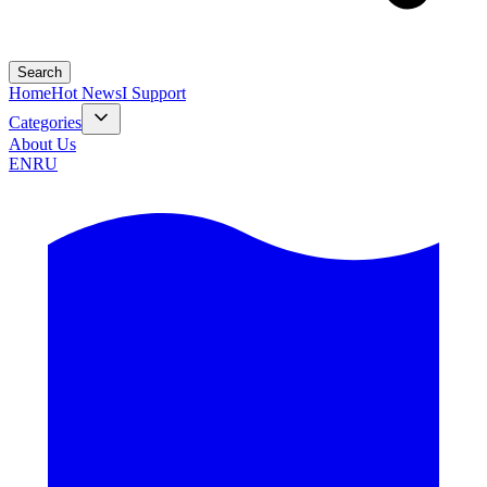
Search
Home
Hot News
I Support
Categories
About Us
EN
RU