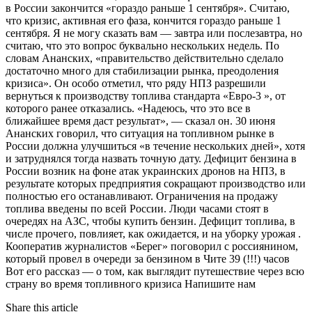
в России закончится «гораздо раньше 1 сентября». Считаю,
что кризис, активная его фаза, кончится гораздо раньше 1
сентября. Я не могу сказать вам — завтра или послезавтра, но
считаю, что это вопрос буквально нескольких недель. По
словам Ананских, «правительство действительно сделало
достаточно много для стабилизации рынка, преодоления
кризиса». Он особо отметил, что ряду НПЗ разрешили
вернуться к производству топлива стандарта «Евро-3 », от
которого ранее отказались. «Надеюсь, что это все в
ближайшее время даст результат», — сказал он. 30 июня
Ананских говорил, что ситуация на топливном рынке в
России должна улучшиться «в течение нескольких дней», хотя
и затруднялся тогда назвать точную дату. Дефицит бензина в
России возник на фоне атак украинских дронов на НПЗ, в
результате которых предприятия сокращают производство или
полностью его останавливают. Ограничения на продажу
топлива введены по всей России. Люди часами стоят в
очередях на АЗС, чтобы купить бензин. Дефицит топлива, в
числе прочего, повлияет, как ожидается, и на уборку урожая .
Кооператив журналистов «Берег» поговорил с россиянином,
который провел в очереди за бензином в Чите 39 (!!!) часов
Вот его рассказ — о том, как выглядит путешествие через всю
страну во время топливного кризиса Напишите нам
Share this article