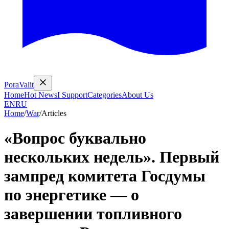
PoraValit
Home
Hot News
I Support
Categories
About Us
EN
RU
Home
/
War
/
Articles
«Вопрос буквально
нескольких недель». Первый
зампред комитета Госдумы
по энергетике — о
завершении топливного