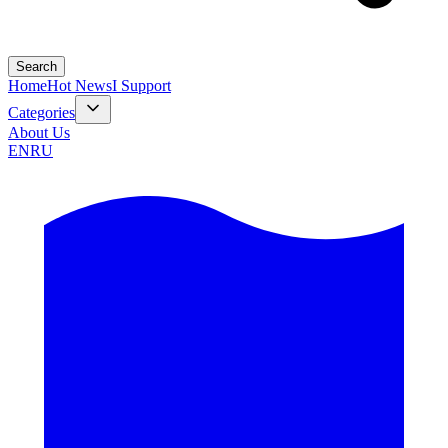
Search
Home
Hot News
I Support
Categories
About Us
EN
RU