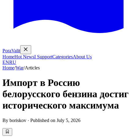
PoraValit
Home
Hot News
I Support
Categories
About Us
EN
RU
Home
/
War
/
Articles
Импорт в Россию
белорусского бензина достиг
исторического максимума
By
boriskov
·
Published on
July 5, 2026