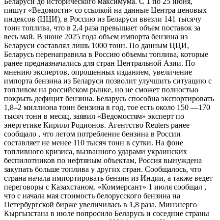
Беларуси до исторического максимума. С 1 по 25 июня,
пишут «Ведомости» со ссылкой на данные Центра ценовых
индексов (ЦЦИ), в Россию из Беларуси ввезли 141 тысячу
тонн топлива, что в 2,4 раза превышает объем поставок за
весь май. В июне 2025 года объем импорта бензина из
Беларуси составлял лишь 1000 тонн. По данным ЦЦИ,
Беларусь перенаправила в Россию объемы топлива, которые
ранее предназначались для стран Центральной Азии. По
мнению экспертов, опрошенных изданием, увеличение
импорта бензина из Беларуси позволит улучшить ситуацию с
топливом на российском рынке, но не сможет полностью
покрыть дефицит бензина. Беларусь способна экспортировать
1,8–2 миллиона тонн бензина в год, тое есть около 150 —170
тысяч тонн в месяц, заявил «Ведомостям» эксперт по
энергетике Кирилл Родионов. Агентство Reuters ранее
сообщало , что летом потребление бензина в России
составляет не менее 110 тысяч тонн в сутки. На фоне
топливного кризиса, вызванного ударами украинских
беспилотников по нефтяным объектам, Россия вынуждена
закупать больше топлива у других стран. Сообщалось, что
страна начала импортировать бензин из Индии, а также ведет
переговоры с Казахстаном. «Коммерсант» 1 июля сообщал ,
что с начала мая стоимость белорусского бензина на
Петербургской бирже увеличилась в 1,8 раза. Минэнерго
Кыргызстана в июле попросило Беларусь и соседние страны