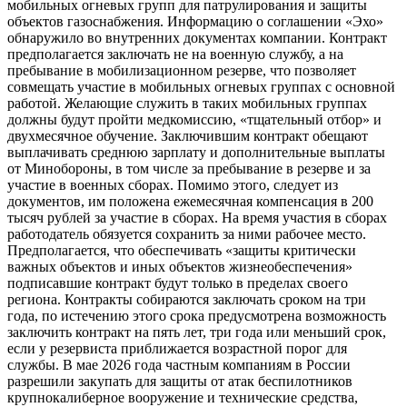
мобильных огневых групп для патрулирования и защиты
объектов газоснабжения. Информацию о соглашении «Эхо»
обнаружило во внутренних документах компании. Контракт
предполагается заключать не на военную службу, а на
пребывание в мобилизационном резерве, что позволяет
совмещать участие в мобильных огневых группах с основной
работой. Желающие служить в таких мобильных группах
должны будут пройти медкомиссию, «тщательный отбор» и
двухмесячное обучение. Заключившим контракт обещают
выплачивать среднюю зарплату и дополнительные выплаты
от Минобороны, в том числе за пребывание в резерве и за
участие в военных сборах. Помимо этого, следует из
документов, им положена ежемесячная компенсация в 200
тысяч рублей за участие в сборах. На время участия в сборах
работодатель обязуется сохранить за ними рабочее место.
Предполагается, что обеспечивать «защиты критически
важных объектов и иных объектов жизнеобеспечения»
подписавшие контракт будут только в пределах своего
региона. Контракты собираются заключать сроком на три
года, по истечению этого срока предусмотрена возможность
заключить контракт на пять лет, три года или меньший срок,
если у резервиста приближается возрастной порог для
службы. В мае 2026 года частным компаниям в России
разрешили закупать для защиты от атак беспилотников
крупнокалиберное вооружение и технические средства,