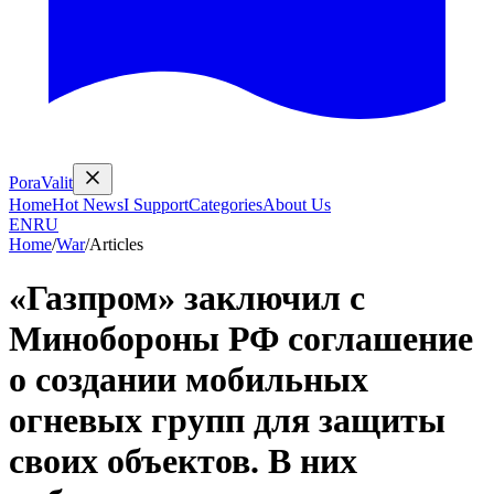
PoraValit
Home
Hot News
I Support
Categories
About Us
EN
RU
Home
/
War
/
Articles
«Газпром» заключил с
Минобороны РФ соглашение
о создании мобильных
огневых групп для защиты
своих объектов. В них