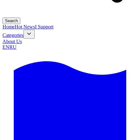
Search
Home
Hot News
I Support
Categories
About Us
EN
RU