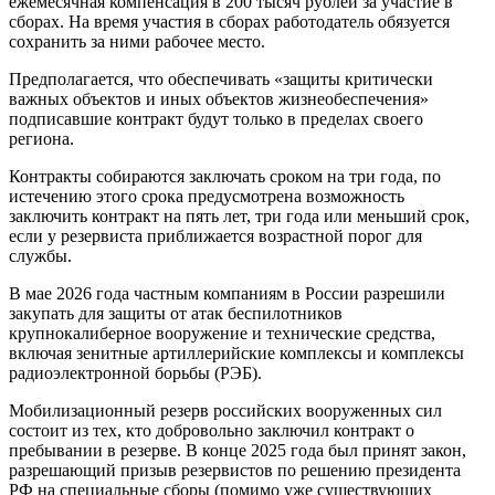
ежемесячная компенсация в 200 тысяч рублей за участие в
сборах. На время участия в сборах работодатель обязуется
сохранить за ними рабочее место.
Предполагается, что обеспечивать «защиты критически
важных объектов и иных объектов жизнеобеспечения»
подписавшие контракт будут только в пределах своего
региона.
Контракты собираются заключать сроком на три года, по
истечению этого срока предусмотрена возможность
заключить контракт на пять лет, три года или меньший срок,
если у резервиста приближается возрастной порог для
службы.
В мае 2026 года частным компаниям в России разрешили
закупать для защиты от атак беспилотников
крупнокалиберное вооружение и технические средства,
включая зенитные артиллерийские комплексы и комплексы
радиоэлектронной борьбы (РЭБ).
Мобилизационный резерв российских вооруженных сил
состоит из тех, кто добровольно заключил контракт о
пребывании в резерве. В конце 2025 года был принят закон,
разрешающий призыв резервистов по решению президента
РФ на специальные сборы (помимо уже существующих