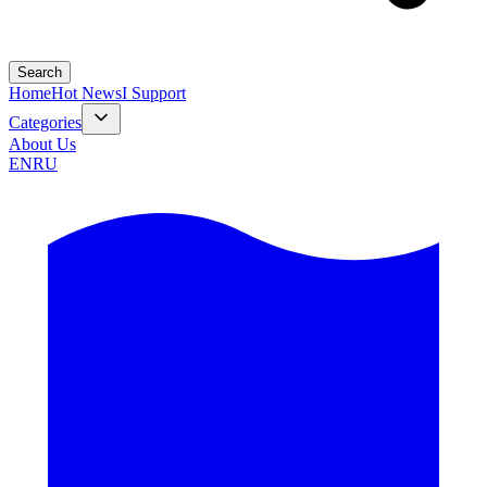
Search
Home
Hot News
I Support
Categories
About Us
EN
RU