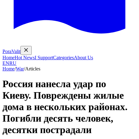
PoraValit
Home
Hot News
I Support
Categories
About Us
EN
RU
Home
/
War
/
Articles
Россия нанесла удар по
Киеву. Повреждены жилые
дома в нескольких районах.
Погибли десять человек,
десятки пострадали