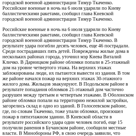
городской военной администрации Тимур Ткаченко.
Российские военные в ночь на 6 июля ударили по Киеву
баллистическими ракетами, сообщил глава Киевской
городской военной администрации Тимур Ткаченко.
Российские военные в ночь на 6 июля ударили по Киеву
баллистическими ракетами, сообщил глава Киевской
городской военной администрации Тимур Ткаченко. В
результате удара погибли десять человек, еще 46 пострадали.
Среди пострадавших пять детей. Повреждены жилые дома в
нескольких районах города, уточнил мэр Киева Виталий
Кличко. В Дарницком районе обломки попали в 25-этажный
дом на уровне четвертого этажа. На верхних этажах
заблокированы люди, их пытаются вывести из здания. В том
же районе начался пожар на верхних этажах 30-этажного
жилого дома. Жильцов эвакуируют. В Подольском районе в
результате попадания обломков 21-этажный дом частично
разрушен между третьим и четвертым этажами. В Оболонском
районе обломки попали на территорию нежилой застройки,
загорелись склад и одно из зданий. В Голосеевском районе,
где, по словам Ткаченко, тоже упали обломки, произошел
пожар в пятиэтажном здании. В Киевской области в
результате российского удара один человек погиб, еще 15
получили ранения в Бучанском районе, сообщили местные
власти. В Минобороны РФ, в свою очередь заявили, что