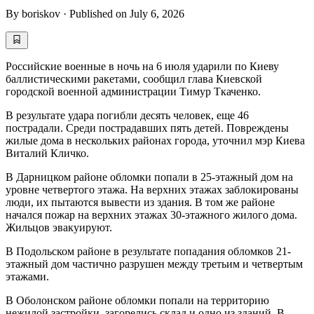
By
boriskov
·
Published on
July 6, 2026
Российские военные в ночь на 6 июля ударили по Киеву
баллистическими ракетами, сообщил глава Киевской
городской военной администрации Тимур Ткаченко.
В результате удара погибли десять человек, еще 46
пострадали. Среди пострадавших пять детей. Повреждены
жилые дома в нескольких районах города, уточнил мэр Киева
Виталий Кличко.
В Дарницком районе обломки попали в 25-этажный дом на
уровне четвертого этажа. На верхних этажах заблокированы
люди, их пытаются вывести из здания. В том же районе
начался пожар на верхних этажах 30-этажного жилого дома.
Жильцов эвакуируют.
В Подольском районе в результате попадания обломков 21-
этажный дом частично разрушен между третьим и четвертым
этажами.
В Оболонском районе обломки попали на территорию
нежилой застройки, загорелись склад и одно из зданий. В