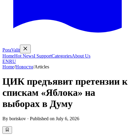
PoraValit
Home
Hot News
I Support
Categories
About Us
EN
RU
Home
/
Новости
/
Articles
ЦИК предъявит претензии к
спискам «Яблока» на
выборах в Думу
By
boriskov
·
Published on
July 6, 2026