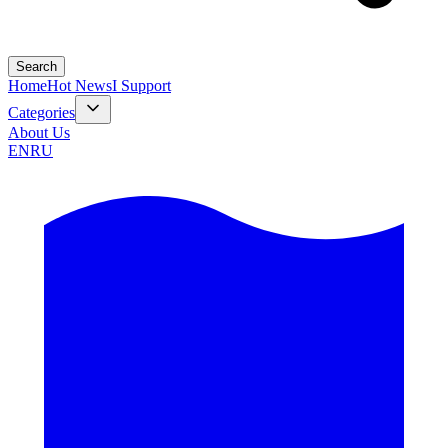
Search
Home
Hot News
I Support
Categories
About Us
EN
RU