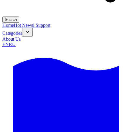
Search
Home
Hot News
I Support
Categories
About Us
EN
RU