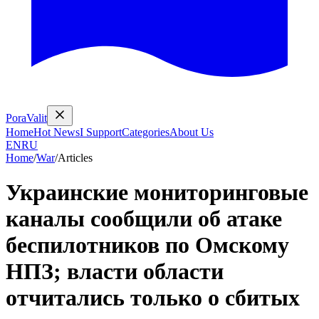
PoraValit
Home
Hot News
I Support
Categories
About Us
EN
RU
Home
/
War
/
Articles
Украинские мониторинговые
каналы сообщили об атаке
беспилотников по Омскому
НПЗ; власти области
отчитались только о сбитых