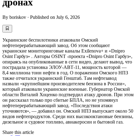
дронах
By
boriskov
·
Published on
July 6, 2026
Украинские беспилотники атаковали Омский
нефтеперерабатывающий завод. Об этом сообщают
украинские мониторинговые каналы Exilenova+ и «Dnipro
Osint Гарбуз» . Авторы OSINT -проекта «Dnipro Osint Гарбуз»,
опираясь на опубликованные в сети видео, делают вывод, что
пострадала установка ЭЛОУ-АВТ-11, мощность которой —
8,4 миллиона тонн нефти в год. О поражении Омского НПЗ
также отчитался украинский Генштаб. Там нефтезавод
назвали «крупнейшим производителем бензина в России»,
который атаковали украинские военные. Губернатор Омской
области Виталий Хоценко подтвердил атаку дронов. При этом
он рассказал только про сбитые БПЛА, но не упомянул
нефтеперерабатывающий завод. «Последствия атаки
уточняются», — добавил он. Омский НПЗ выпускает около 50
видов нефтепродуктов. Среди них высокооктановые бензины,
дизельное и судовое топливо, авиакеросин и бытовой газ.
Share this article