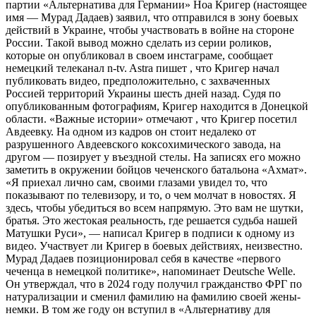
партии «Альтернатива для Германии» Ноа Кригер (настоящее
имя — Мурад Дадаев) заявил, что отправился в зону боевых
действий в Украине, чтобы участвовать в войне на стороне
России. Такой вывод можно сделать из серии роликов,
которые он опубликовал в своем инстаграме, сообщает
немецкий телеканал n-tv. Astra пишет , что Кригер начал
публиковать видео, предположительно, с захваченных
Россией территорий Украины шесть дней назад. Судя по
опубликованным фотографиям, Кригер находится в Донецкой
области. «Важные истории» отмечают , что Кригер посетил
Авдеевку. На одном из кадров он стоит недалеко от
разрушенного Авдеевского коксохимического завода, на
другом — позирует у въездной стелы. На записях его можно
заметить в окружении бойцов чеченского батальона «Ахмат».
«Я приехал лично сам, своими глазами увидел то, что
показывают по телевизору, и то, о чем молчат в новостях. Я
здесь, чтобы убедиться во всем напрямую. Это вам не шутки,
братья. Это жестокая реальность, где решается судьба нашей
Матушки Руси», — написал Кригер в подписи к одному из
видео. Участвует ли Кригер в боевых действиях, неизвестно.
Мурад Дадаев позиционировал себя в качестве «первого
чеченца в немецкой политике», напоминает Deutsche Welle.
Он утверждал, что в 2024 году получил гражданство ФРГ по
натурализации и сменил фамилию на фамилию своей жены-
немки. В том же году он вступил в «Альтернативу для