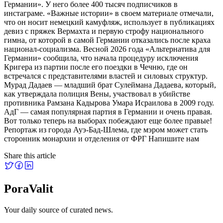
Германии». У него более 400 тысяч подписчиков в
инстаграме. «Важные истории» в своем материале отмечали,
что он носит немецкий камуфляж, использует в публикациях
девиз с пряжек Вермахта и первую строфу национального
гимна, от которой в самой Германии отказались после краха
национал-социализма. Весной 2026 года «Альтернатива для
Германии» сообщила, что начала процедуру исключения
Кригера из партии после его поездки в Чечню, где он
встречался с представителями властей и силовых структур.
Мурад Дадаев — младший брат Сулеймана Дадаева, который,
как утверждала полиция Вены, участвовал в убийстве
противника Рамзана Кадырова Умара Исраилова в 2009 году.
АдГ — самая популярная партия в Германии и очень правая.
Вот только теперь на выборах побеждают еще более правые!
Репортаж из города Ауэ-Бад-Шлема, где мэром может стать
сторонник монархии и отделения от ФРГ Напишите нам
Share this article
PoraValit
Your daily source of curated news.