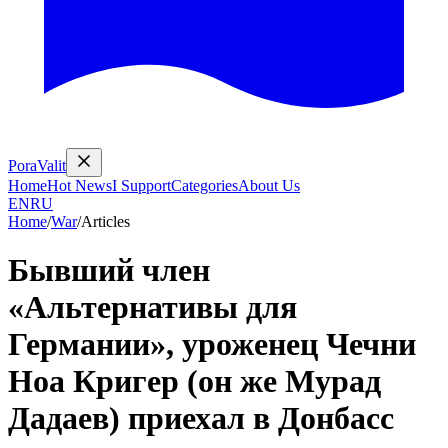
PoraValit
Home
Hot News
I Support
Categories
About Us
EN
RU
Home
/
War
/
Articles
Бывший член
«Альтернативы для
Германии», уроженец Чечни
Ноа Кригер (он же Мурад
Дадаев) приехал в Донбасс