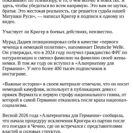
показывают по телевизору, и то, о чем молчат в новостях. Я
здесь, чтобы убедиться во всем напрямую. Это вам не шутки,
братья. Это жестокая реальность, где решается судьба нашей
Матушки Руси», — написал Кригер в подписи к одному из
видео.
Участвует ли Кригер в боевых действиях, неизвестно.
Мурад Дадаев позиционировал себя в качестве «первого
чеченца в немецкой политике», напоминает Deutsche Welle.
Он утверждал, что в 2024 году получил гражданство ФРГ по
натурализации и сменил фамилию на фамилию своей жены-
немки. В том же году он вступил в «Альтернативу для
Германии». У него более 400 тысяч подписчиков в
инстаграме.
«Важные истории» в своем материале отмечали, что он носит
немецкий камуфляж, использует в публикациях девиз с
пряжек Вермахта и первую строфу национального гимна, от
которой в самой Германии отказались после краха национал-
социализма.
Весной 2026 года «Альтернатива для Германии» сообщила,
что начала процедуру исключения Кригера из партии после
его поездки в Чечню, где он встречался с представителями
властей и силовых структур.