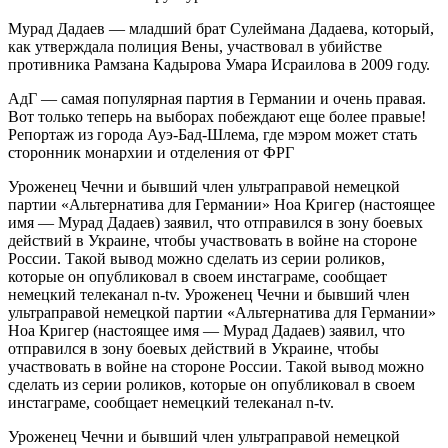
Мурад Дадаев — младший брат Сулеймана Дадаева, который,
как утверждала полиция Вены, участвовал в убийстве
противника Рамзана Кадырова Умара Исраилова в 2009 году.
АдГ — самая популярная партия в Германии и очень правая.
Вот только теперь на выборах побеждают еще более правые!
Репортаж из города Ауэ-Бад-Шлема, где мэром может стать
сторонник монархии и отделения от ФРГ
Уроженец Чечни и бывший член ультраправой немецкой
партии «Альтернатива для Германии» Ноа Кригер (настоящее
имя — Мурад Дадаев) заявил, что отправился в зону боевых
действий в Украине, чтобы участвовать в войне на стороне
России. Такой вывод можно сделать из серии роликов,
которые он опубликовал в своем инстаграме, сообщает
немецкий телеканал n-tv. Уроженец Чечни и бывший член
ультраправой немецкой партии «Альтернатива для Германии»
Ноа Кригер (настоящее имя — Мурад Дадаев) заявил, что
отправился в зону боевых действий в Украине, чтобы
участвовать в войне на стороне России. Такой вывод можно
сделать из серии роликов, которые он опубликовал в своем
инстаграме, сообщает немецкий телеканал n-tv.
Уроженец Чечни и бывший член ультраправой немецкой