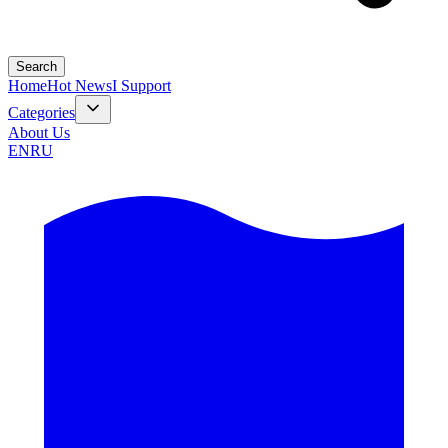
Search
Home
Hot News
I Support
Categories
About Us
EN
RU