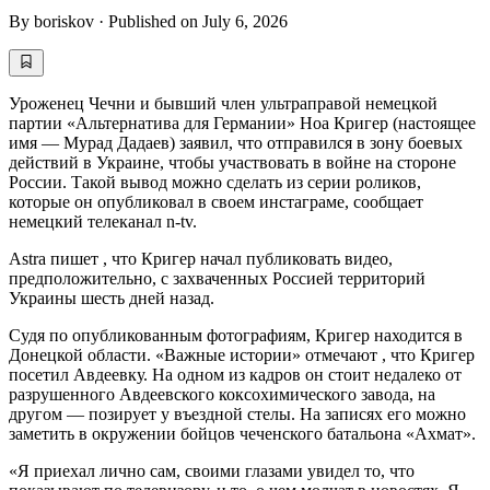
By
boriskov
·
Published on
July 6, 2026
Уроженец Чечни и бывший член ультраправой немецкой
партии «Альтернатива для Германии» Ноа Кригер (настоящее
имя — Мурад Дадаев) заявил, что отправился в зону боевых
действий в Украине, чтобы участвовать в войне на стороне
России. Такой вывод можно сделать из серии роликов,
которые он опубликовал в своем инстаграме, сообщает
немецкий телеканал n-tv.
Astra пишет , что Кригер начал публиковать видео,
предположительно, с захваченных Россией территорий
Украины шесть дней назад.
Судя по опубликованным фотографиям, Кригер находится в
Донецкой области. «Важные истории» отмечают , что Кригер
посетил Авдеевку. На одном из кадров он стоит недалеко от
разрушенного Авдеевского коксохимического завода, на
другом — позирует у въездной стелы. На записях его можно
заметить в окружении бойцов чеченского батальона «Ахмат».
«Я приехал лично сам, своими глазами увидел то, что