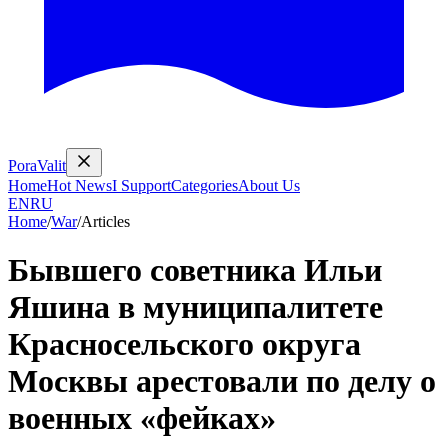
PoraValit
Home
Hot News
I Support
Categories
About Us
EN
RU
Home
/
War
/
Articles
Бывшего советника Ильи
Яшина в муниципалитете
Красносельского округа
Москвы арестовали по делу о
военных «фейках»