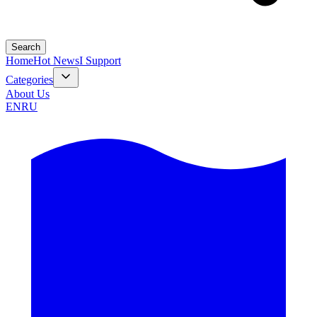
Search
Home
Hot News
I Support
Categories
About Us
EN
RU