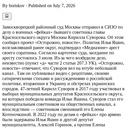
By
boriskov
·
Published on
July 7, 2026
Замоскворецкий районный суд Москвы отправил в СИЗО по
делу о военных «фейках» бывшего советника главы
Красносельского округа Москвы Кирилла Суворова. Об этом
сообщил проект «Осторожно, новости». Политик Илья Яшин,
возглавлявший ранее округ, подтвердил «Медиазоне» арест
своего соратника. Согласно картотеке суда, заседание по
аресту состоялось 3 июля. Из-за чего возбудили дело,
неизвестно (пункт «д» части 2 статьи 207.3 УК). «Осторожно,
новости» отмечают, что Суворов вел на ютубе небольшой
канал . Там он публиковал видео с рецептами, своими
сатирическими стихами и рассуждениями о российской
политике, вторжении в Украину и обстрелах украинских
городов. 47-летний Кирилл Суворов в 2017 году участвовал в
выборах муниципальных депутатов Красносельского округа,
на которых победила команда Ильи Яшина. Суворов стал его
муниципальным советником на общественных началах, а
впоследствии — советником сменившей его Елены
Котеночкиной. В 2022 году по делам о «фейках» про армию
были задержаны Илья Яшин и другой депутат
муниципалитета, Алексей Горинов, а против Елены