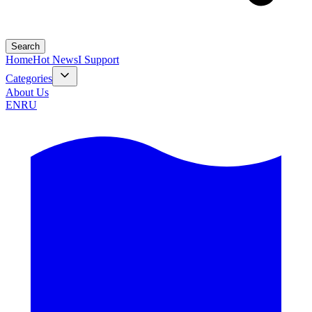
Search
Home
Hot News
I Support
Categories
About Us
EN
RU