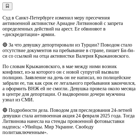
Суд в Санкт-Петербурге изменил меру пресечения
антивоенной активистке Ариадне Литвиновой с запрета
определенных действий на арест. Ее обвиняют в
«дискредитации» армии.
🔵 За что девушку депортировали из Турции? Поводом стало
отсутствие документов на пребывание в стране, пишет Би-би-
си со ссылкой на отца активистки Валерия Крыжановского.
По словам Крыжановского, в мае между ними возник
конфликт, из-за которого он с новой супругой вызвали
полицию. Заявление на дочь он не написал, но полицейские
забрали ее, так как срок ее легального пребывания закончился,
а оформить ВНЖ ей не смогли. Девушка провела около месяца
в центре для депортации. О выдворении дочери мужчина
узнал из СМИ.
🔵 Подробности дела. Поводом для преследования 24-летней
девушки стала антивоенная акция 24 февраля 2025 года. Тогда
Литвинова нанесла на стенды провоенной фотовыставки
надпись: «Убийцы. Мир Украине. Свободу
политзаключенным».