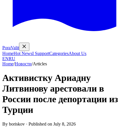
PoraValit
Home
Hot News
I Support
Categories
About Us
EN
RU
Home
/
Новости
/
Articles
Активистку Ариадну
Литвинову арестовали в
России после депортации из
Турции
By
boriskov
·
Published on
July 8, 2026