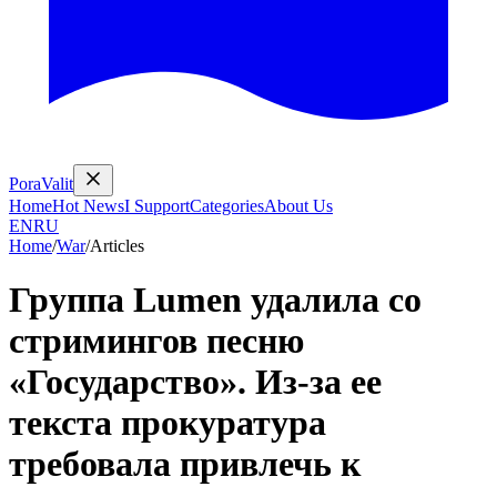
PoraValit
Home
Hot News
I Support
Categories
About Us
EN
RU
Home
/
War
/
Articles
Группа Lumen удалила со
стримингов песню
«Государство». Из-за ее
текста прокуратура
требовала привлечь к