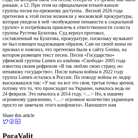
раньше, а 12. При этом на официальном ютьюб-канале
группы песня по-прежнему доступна . Весной 2026 года
претензии к этой песне возникли у московской прокуратуры,
которая увидела в ней «возбуждение ненависти к социальной
группе» и потребовала привлечь к ответственности солиста
группы Рустема Булатова. Суд вернул протокол,
составленный на Булатова, прокуратуре, поскольку музыкант
не был извещен надлежащим образом. Сам он своей вины не
признал и пояснил, что претензии были к сайту Genius, на
котором размещен текст песни. Песня «Государство»
уфимской группы Lumen из альбома «Свобода» 2005 года
известна своим рефреном «Я так люблю свою страну, но
ненавижу государство». После начала войны в 2022 году
группа Lumen осталась в России. По поводу войны ее лидер
высказывался так: «У нас на все это своя, третья точка зрения,
потому что то, что происходит на Украине, началось ведь не
24 февраля. Это началось в 2014 году. <…> Но, к нашему
огромному удивлению, <…> огромное количество украинцев
просто не замечали этого конфликта». Напишите нам
Share this article
PoraValit