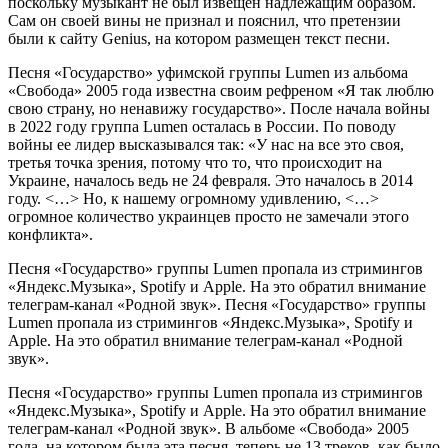
поскольку музыкант не был извещен надлежащим образом.
Сам он своей вины не признал и пояснил, что претензии
были к сайту Genius, на котором размещен текст песни.
Песня «Государство» уфимской группы Lumen из альбома
«Свобода» 2005 года известна своим рефреном «Я так люблю
свою страну, но ненавижу государство». После начала войны
в 2022 году группа Lumen осталась в России. По поводу
войны ее лидер высказывался так: «У нас на все это своя,
третья точка зрения, потому что то, что происходит на
Украине, началось ведь не 24 февраля. Это началось в 2014
году. <…> Но, к нашему огромному удивлению, <…>
огромное количество украинцев просто не замечали этого
конфликта».
Песня «Государство» группы Lumen пропала из стримингов
«Яндекс.Музыка», Spotify и Apple. На это обратил внимание
телеграм-канал «Родной звук». Песня «Государство» группы
Lumen пропала из стримингов «Яндекс.Музыка», Spotify и
Apple. На это обратил внимание телеграм-канал «Родной
звук».
Песня «Государство» группы Lumen пропала из стримингов
«Яндекс.Музыка», Spotify и Apple. На это обратил внимание
телеграм-канал «Родной звук». В альбоме «Свобода» 2005
года, на котором была эта песня, теперь не 13 треков, как было