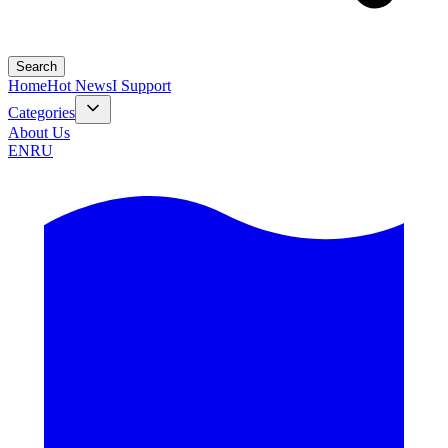
Search
Home
Hot News
I Support
Categories
About Us
EN
RU