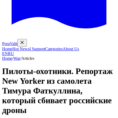
PoraValit
Home
Hot News
I Support
Categories
About Us
EN
RU
Home
/
War
/
Articles
Пилоты‑охотники. Репортаж
New Yorker из самолета
Тимура Фаткуллина,
который сбивает российские
дроны