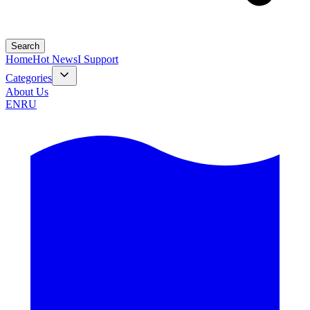
Search
Home
Hot News
I Support
Categories
About Us
EN
RU