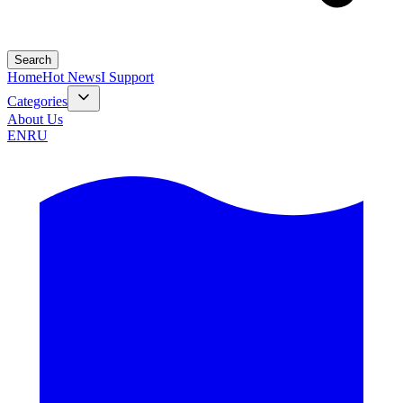
Search
Home
Hot News
I Support
Categories
About Us
EN
RU