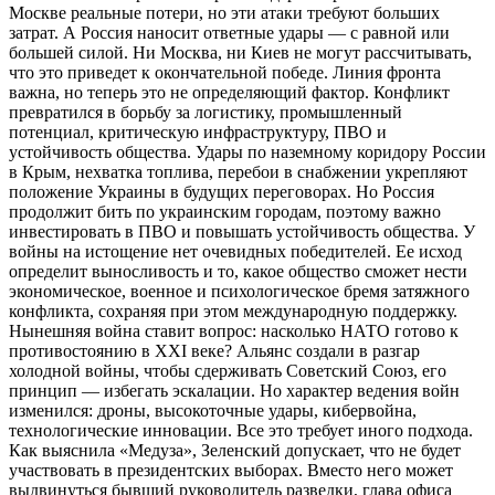
Москве реальные потери, но эти атаки требуют больших
затрат. А Россия наносит ответные удары — с равной или
большей силой. Ни Москва, ни Киев не могут рассчитывать,
что это приведет к окончательной победе. Линия фронта
важна, но теперь это не определяющий фактор. Конфликт
превратился в борьбу за логистику, промышленный
потенциал, критическую инфраструктуру, ПВО и
устойчивость общества. Удары по наземному коридору России
в Крым, нехватка топлива, перебои в снабжении укрепляют
положение Украины в будущих переговорах. Но Россия
продолжит бить по украинским городам, поэтому важно
инвестировать в ПВО и повышать устойчивость общества. У
войны на истощение нет очевидных победителей. Ее исход
определит выносливость и то, какое общество сможет нести
экономическое, военное и психологическое бремя затяжного
конфликта, сохраняя при этом международную поддержку.
Нынешняя война ставит вопрос: насколько НАТО готово к
противостоянию в XXI веке? Альянс создали в разгар
холодной войны, чтобы сдерживать Советский Союз, его
принцип — избегать эскалации. Но характер ведения войн
изменился: дроны, высокоточные удары, кибервойна,
технологические инновации. Все это требует иного подхода.
Как выяснила «Медуза», Зеленский допускает, что не будет
участвовать в президентских выборах. Вместо него может
выдвинуться бывший руководитель разведки, глава офиса