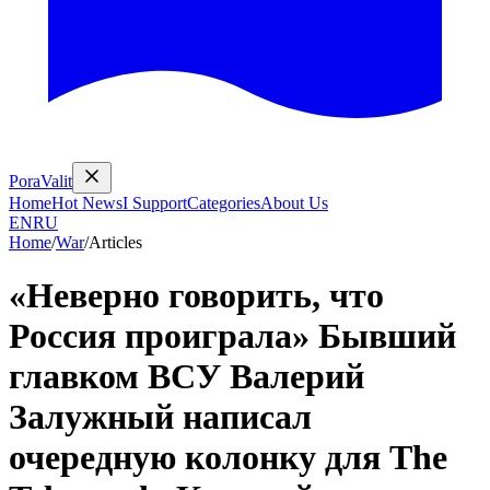
PoraValit
Home
Hot News
I Support
Categories
About Us
EN
RU
Home
/
War
/
Articles
«Неверно говорить, что
Россия проиграла» Бывший
главком ВСУ Валерий
Залужный написал
очередную колонку для The