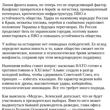
Линия фронта важна, но теперь это не определяющий фактор.
Конфликт превратился в борьбу за логистику, промышленный
потенциал, критическую инфраструктуру, ПВО и
устойчивость общества. Удары по наземному коридору России
в Крым, нехватка топлива, перебои в снабжении укрепляют
положение Украины в будущих переговорах. Но Россия
продолжит бить по украинским городам, поэтому важно
инвестировать в ПВО и повышать устойчивость общества.
У войны на истощение нет очевидных победителей. Ее исход
определит выносливость и то, какое общество сможет нести
экономическое, военное и психологическое бремя затяжного
конфликта, сохраняя при этом международную поддержку.
Нынешняя война ставит вопрос: насколько НАТО готово к
противостоянию в XXI веке? Альянс создали в разгар
холодной войны, чтобы сдерживать Советский Союз, его
принцип — избегать эскалации. Но характер ведения войн
изменился: дроны, высокоточные удары, кибервойна,
технологические инновации. Все это требует иного подхода.
Как выяснила «Медуза», Зеленский допускает, что не будет
участвовать в президентских выборах. Вместо него может
выдвинуться бывший руководитель разведки, глава офиса
Кирилл Буданов Основной конкурент — по-прежнему