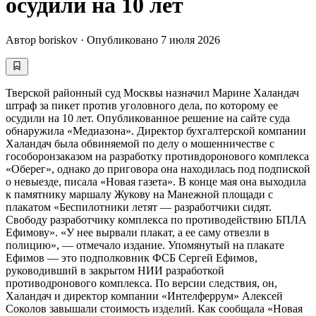
осудили на 10 лет
Автор
boriskov
·
Опубликовано
7 июля 2026
Тверской районный суд Москвы назначил Марине Халандач
штраф за пикет против уголовного дела, по которому ее
осудили на 10 лет. Опубликованное решение на сайте суда
обнаружила «Медиазона». Директор бухгалтерской компании
Халандач была обвиняемой по делу о мошенничестве с
гособоронзаказом на разработку противдоронового комплекса
«Оберег», однако до приговора она находилась под подпиской
о невыезде, писала «Новая газета». В конце мая она выходила
к памятнику маршалу Жукову на Манежной площади с
плакатом «Беспилотники летят — разработчики сидят.
Свободу разработчику комплекса по противодействию БПЛА
Ефимову». «У нее вырвали плакат, а ее саму отвезли в
полицию», — отмечало издание. Упомянутый на плакате
Ефимов — это подполковник ФСБ Сергей Ефимов,
руководивший в закрытом НИИ разработкой
противодронового комплекса. По версии следствия, он,
Халандач и директор компании «Интелферрум» Алексей
Соколов завышали стоимость изделий. Как сообщала «Новая