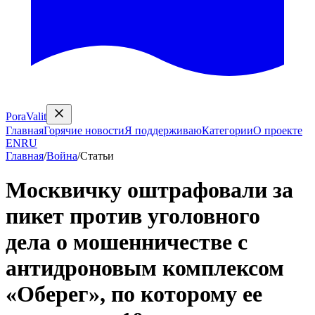
PoraValit
Главная
Горячие новости
Я поддерживаю
Категории
О проекте
EN
RU
Главная
/
Война
/
Статьи
Москвичку оштрафовали за
пикет против уголовного
дела о мошенничестве с
антидроновым комплексом
«Оберег», по которому ее