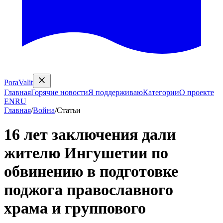
PoraValit
Главная
Горячие новости
Я поддерживаю
Категории
О проекте
EN
RU
Главная
/
Война
/
Статьи
16 лет заключения дали
жителю Ингушетии по
обвинению в подготовке
поджога православного
храма и группового