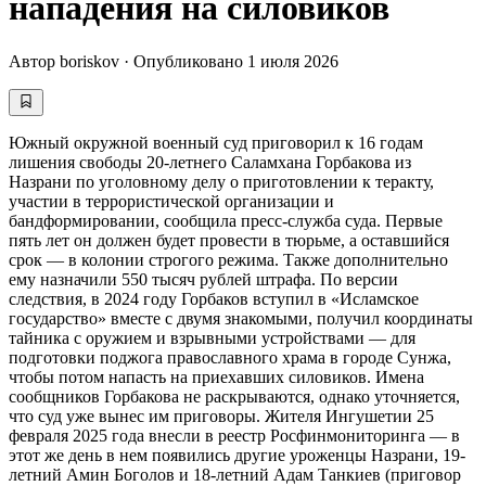
нападения на силовиков
Автор
boriskov
·
Опубликовано
1 июля 2026
Южный окружной военный суд приговорил к 16 годам
лишения свободы 20-летнего Саламхана Горбакова из
Назрани по уголовному делу о приготовлении к теракту,
участии в террористической организации и
бандформировании, сообщила пресс-служба суда. Первые
пять лет он должен будет провести в тюрьме, а оставшийся
срок — в колонии строгого режима. Также дополнительно
ему назначили 550 тысяч рублей штрафа. По версии
следствия, в 2024 году Горбаков вступил в «Исламское
государство» вместе с двумя знакомыми, получил координаты
тайника с оружием и взрывными устройствами — для
подготовки поджога православного храма в городе Сунжа,
чтобы потом напасть на приехавших силовиков. Имена
сообщников Горбакова не раскрываются, однако уточняется,
что суд уже вынес им приговоры. Жителя Ингушетии 25
февраля 2025 года внесли в реестр Росфинмониторинга — в
этот же день в нем появились другие уроженцы Назрани, 19-
летний Амин Боголов и 18-летний Адам Танкиев (приговор