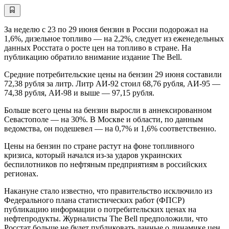
За неделю с 23 по 29 июня бензин в России подорожал на
1,6%, дизельное топливо — на 2,2%, следует из еженедельных
данных Росстата о росте цен на топливо в стране. На
публикацию обратило внимание издание The Bell.
Средние потребительские цены на бензин 29 июня составили
72,38 рубля за литр. Литр АИ-92 стоил 68,76 рубля, АИ-95 —
74,38 рубля, АИ-98 и выше — 97,15 рубля.
Больше всего цены на бензин выросли в аннексированном
Севастополе — на 30%. В Москве и области, по данным
ведомства, он подешевел — на 0,7% и 1,6% соответственно.
Цены на бензин по стране растут на фоне топливного
кризиса, который начался из-за ударов украинских
беспилотников по нефтяным предприятиям в российских
регионах.
Накануне стало известно, что правительство исключило из
Федерального плана статистических работ (ФПСР)
публикацию информации о потребительских ценах на
нефтепродукты. Журналисты The Bell предположили, что
Росстат больше не будет публиковать данные о динамике цен