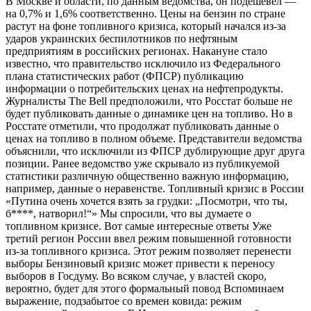
В Москве и области, по данным ведомства, он подешевел —
на 0,7% и 1,6% соответственно. Цены на бензин по стране
растут на фоне топливного кризиса, который начался из-за
ударов украинских беспилотников по нефтяным
предприятиям в российских регионах. Накануне стало
известно, что правительство исключило из Федерального
плана статистических работ (ФПСР) публикацию
информации о потребительских ценах на нефтепродукты.
Журналисты The Bell предположили, что Росстат больше не
будет публиковать данные о динамике цен на топливо. Но в
Росстате отметили, что продолжат публиковать данные о
ценах на топливо в полном объеме. Представители ведомства
объяснили, что исключили из ФПСР дублирующие друг друга
позиции. Ранее ведомство уже скрывало из публикуемой
статистики различную общественно важную информацию,
например, данные о неравенстве. Топливный кризис в России
«Путина очень хочется взять за грудки: „Посмотри, что ты,
б****, натворил!“» Мы спросили, что вы думаете о
топливном кризисе. Вот самые интересные ответы Уже
третий регион России ввел режим повышенной готовности
из-за топливного кризиса. Этот режим позволяет перенести
выборы Бензиновый кризис может привести к переносу
выборов в Госдуму. Во всяком случае, у властей скоро,
вероятно, будет для этого формальный повод Вспоминаем
выражение, подзабытое со времен ковида: режим