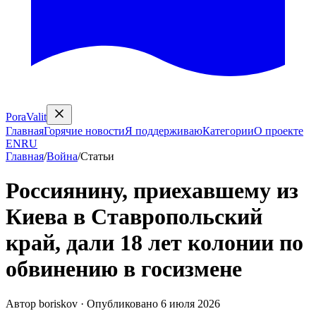
PoraValit
Главная
Горячие новости
Я поддерживаю
Категории
О проекте
EN
RU
Главная
/
Война
/
Статьи
Россиянину, приехавшему из
Киева в Ставропольский
край, дали 18 лет колонии по
обвинению в госизмене
Автор
boriskov
·
Опубликовано
6 июля 2026