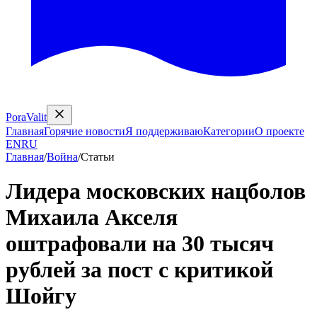
PoraValit
Главная
Горячие новости
Я поддерживаю
Категории
О проекте
EN
RU
Главная
/
Война
/
Статьи
Лидера московских нацболов
Михаила Акселя
оштрафовали на 30 тысяч
рублей за пост с критикой
Шойгу