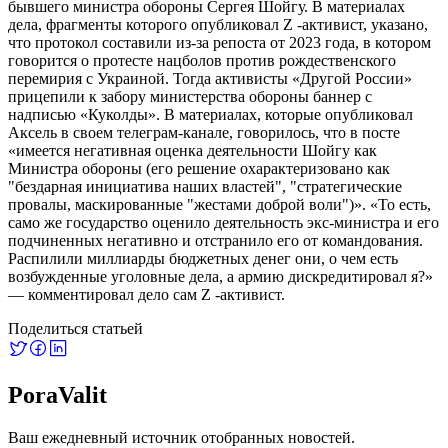
бывшего министра обороны Сергея Шойгу. В материалах
дела, фрагменты которого опубликовал Z -активист, указано,
что протокол составили из-за репоста от 2023 года, в котором
говорится о протесте нацболов против рождественского
перемирия с Украиной. Тогда активисты «Другой России»
прицепили к забору министерства обороны баннер с
надписью «Куколды». В материалах, которые опубликовал
Аксель в своем телеграм-канале, говорилось, что в посте
«имеется негативная оценка деятельности Шойгу как
Министра обороны (его решение охарактеризовано как
"бездарная инициатива наших властей", "стратегические
провалы, маскированные "жестами доброй воли")». «То есть,
само же государство оценило деятельность экс-министра и его
подчиненных негативно и отстранило его от командования.
Распилили миллиарды бюджетных денег они, о чем есть
возбужденные уголовные дела, а армию дискредитировал я?»
— комментировал дело сам Z -активист.
Поделиться статьей
PoraValit
Ваш ежедневный источник отобранных новостей.