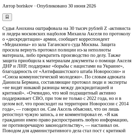
Автор
boriskov
·
Опубликовано
30 июня 2026
Судья Анохина оштрафовала на 30 тысяч рублей Z -активиста
и лидера московских нацболов Михаила Акселя по протоколу
о «дискредитации» армии, сообщает корреспондент
«Медиазоны» из зала Таганского суда Москвы. Защита
просила вернуть протокол полиции из-за неполноты
материала, либо прекратить производство по делу. Также
защита приобщила к материалам документы о помощи Акселя
ДНР и ЛНР, поддержке «борьбы с нацистами на Украине»,
благодарность от «Антифашистского штаба Новороссии» и
«Союза коммунистической молодежи». По словам адвоката
Даниила Бермана, составляющие протокол люди и эксперты
«не видят никакой разницы между дискридитацией и
критикой». «Очевидно, что мой подзащитный активно
поддерживает СВО, при том не только с 2022 года, но и в
целом всё, что происходит на территории Новороссии с 2014
года», — говорил он. Сам Аксель объяснял, что он лишь
репостнул чужую запись, а не комментировал ее. «Я как
гражданин имею право распространять любую информацию,
не противоречащую законодательству», — настаивал он.
Поводом для административного дела стал пост с критикой