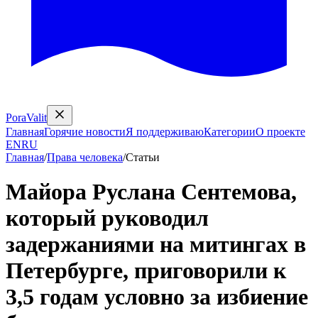
PoraValit
Главная
Горячие новости
Я поддерживаю
Категории
О проекте
EN
RU
Главная
/
Права человека
/
Статьи
Майора Руслана Сентемова,
который руководил
задержаниями на митингах в
Петербурге, приговорили к
3,5 годам условно за избиение