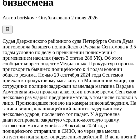
бизнесмена
Автор
boriskov
·
Опубликовано
2 июля 2026
Судья Дзержинского районного суда Петербурга Ольга Дума
приговорила бывшего полицейского Руслана Сентемова к 3,5
годам условно по делу о превышении полномочий с
применением насилия (часть 3 статьи 286 УК). Об этом
сообщает корреспондент «Медиазоны». Прокуратура просила
приговорить бывшего полицейского к 4 годам колонии
общего режима. Ночью 29 сентября 2024 года Сентемов
приехал к продуктовому магазину на Миллионной улице, где
сотрудники полиции задержали владельца магазина Вардана
Арутюняна из-за продажи алкоголя в ночное время. Сентемов
несколько раз ударил предпринимателя, в том числе головой в
лицо. Произошедшее попало на камеры видеонаблюдения. На
записи видно, как полицейский наносит задержанному
несколько ударов, после чего тот падает. У Арутюняна
диагностировали закрытую черепно-мозговую травму,
сотрясение мозга и ушибы. 28 октября 2024 года
полицейского отправили в СИЗО, но через два месяца
отпустили под запрет определенных действий. В день прений