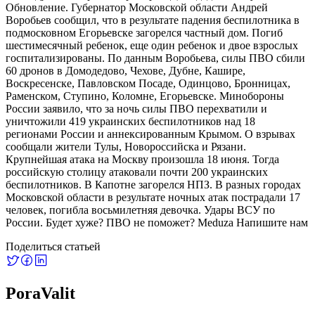
Обновление. Губернатор Московской области Андрей
Воробьев сообщил, что в результате падения беспилотника в
подмосковном Егорьевске загорелся частный дом. Погиб
шестимесячный ребенок, еще один ребенок и двое взрослых
госпитализированы. По данным Воробьева, силы ПВО сбили
60 дронов в Домодедово, Чехове, Дубне, Кашире,
Воскресенске, Павловском Посаде, Одинцово, Бронницах,
Раменском, Ступино, Коломне, Егорьевске. Минобороны
России заявило, что за ночь силы ПВО перехватили и
уничтожили 419 украинских беспилотников над 18
регионами России и аннексированным Крымом. О взрывах
сообщали жители Тулы, Новороссийска и Рязани.
Крупнейшая атака на Москву произошла 18 июня. Тогда
российскую столицу атаковали почти 200 украинских
беспилотников. В Капотне загорелся НПЗ. В разных городах
Московской области в результате ночных атак пострадали 17
человек, погибла восьмилетняя девочка. Удары ВСУ по
России. Будет хуже? ПВО не поможет? Meduza Напишите нам
Поделиться статьей
PoraValit