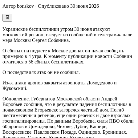
Автор
boriskov
·
Опубликовано
30 июня 2026
Украинские беспилотники утром 30 июня атакуют
московский регион, следует из сообщений в телеграм-канале
мэра Москвы Сергея Собянина.
О сбитых на подлете к Москве дронах он начал сообщать
примерно в 4 утра. К моменту публикации новости Собянин
отчитался о 56 сбитых беспилотниках.
О последствиях атак он не сообщил.
Из-за атаки дронов закрыты аэропорты Домодедово и
Жуковский.
Обновление. Губернатор Московской области Андрей
Воробьев сообщил, что в результате падения беспилотника в
подмосковном Егорьевске загорелся частный дом. Погиб
шестимесячный ребенок, еще один ребенок и двое взрослых
госпитализированы. По данным Воробьева, силы ПВО сбили
60 дронов в Домодедово, Чехове, Дубне, Кашире,
Воскресенске, Павловском Посаде, Одинцово, Бронницах,
Раменском, Ступино, Коломне, Егорьевске.