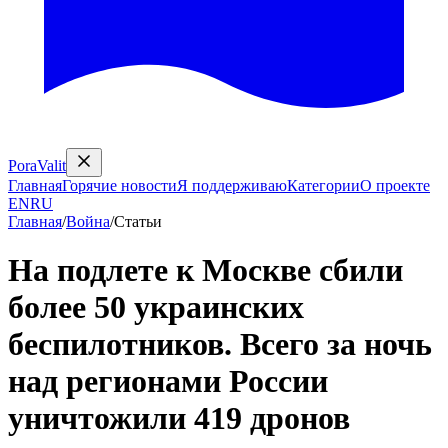
PoraValit
Главная
Горячие новости
Я поддерживаю
Категории
О проекте
EN
RU
Главная
/
Война
/
Статьи
На подлете к Москве сбили
более 50 украинских
беспилотников. Всего за ночь
над регионами России
уничтожили 419 дронов