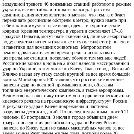
воздушной тревоги 46 подземных станций работают в режиме
укрытия, все вестибюли открыты на вход. При этом
администрация метрополитена отметила, что тем, кто будет
пережидать российские обстрелы в метро, нужно иметь при
себе как минимум: теплые вещи, одеяла и туристические
коврики (средняя температура в укрытии составляет 17-18
градусов Цельсия, могут быть сквозняки), личные лекарства и
воду; средства гигиены (влажные и сухие салфетки); пеленки
и пакетики для домашних животных. Метрополитен
рекомендовал жителям во время тревоги использовать
центральные станции, поскольку обычно там меньше людей.
Российские войска в ночь на 2 июля нанесли массированный
удар по Украине, в том числе по Киеву. Глава города Виталий
Кличко назвал эту атаку самой крупной за все время большой
войны. Минобороны РФ заявило, что российские военные
нанесли удар по военной промышленности, объектам
топливно-энергетического комплекса, а также аэродромам.
Ведомство назвало атаку ответом «на террористические атаки
киевского режима на гражданскую инфраструктуру» России.
В результате удара в Киеве повреждены и частично
разрушены десятки зданий. По последним данным , погиб 21
человек, 85 пострадали. 3 июля в городе объявили днем
траура. последствия российского удара по Киеву Россия
нанесла по Киеву один из самых масштабных ударов за все
время войны Разрушены жилые дома, погибли более 20