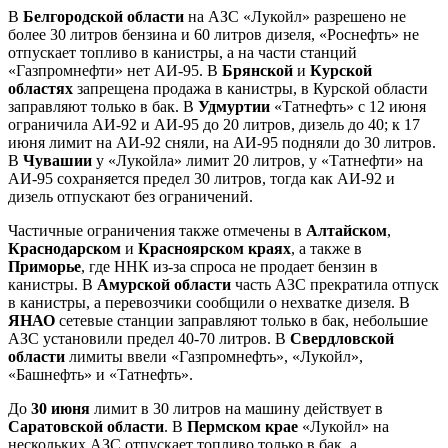
В
Белгородской области
на АЗС «Лукойл» разрешено не
более 30 литров бензина и 60 литров дизеля, «Роснефть» не
отпускает топливо в канистры, а на части станций
«Газпромнефти» нет АИ-95. В
Брянской
и
Курской
областях
запрещена продажа в канистры, в Курской области
заправляют только в бак. В
Удмуртии
«Татнефть» с 12 июня
ограничила АИ-92 и АИ-95 до 20 литров, дизель до 40; к 17
июня лимит на АИ-92 сняли, на АИ-95 подняли до 30 литров.
В
Чувашии
у «Лукойла» лимит 20 литров, у «Татнефти» на
АИ-95 сохраняется предел 30 литров, тогда как АИ-92 и
дизель отпускают без ограничений.
Частичные ограничения также отмечены в
Алтайском
,
Краснодарском
и
Красноярском краях
, а также в
Приморье
, где ННК из-за спроса не продает бензин в
канистры. В
Амурской области
часть АЗС прекратила отпуск
в канистры, а перевозчики сообщили о нехватке дизеля. В
ЯНАО
сетевые станции заправляют только в бак, небольшие
АЗС установили предел 40-70 литров. В
Свердловской
области
лимиты ввели «Газпромнефть», «Лукойл»,
«Башнефть» и «Татнефть».
До
30 июня
лимит в 30 литров на машину действует в
Саратовской области
. В
Пермском крае
«Лукойл» на
нескольких АЗС отпускает топливо только в бак, а