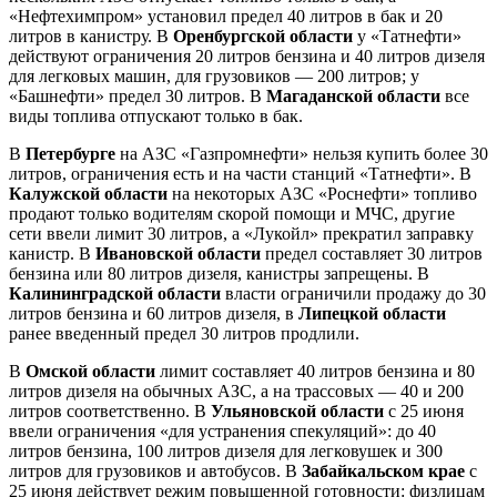
«Нефтехимпром» установил предел 40 литров в бак и 20
литров в канистру. В
Оренбургской области
у «Татнефти»
действуют ограничения 20 литров бензина и 40 литров дизеля
для легковых машин, для грузовиков — 200 литров; у
«Башнефти» предел 30 литров. В
Магаданской области
все
виды топлива отпускают только в бак.
В
Петербурге
на АЗС «Газпромнефти» нельзя купить более 30
литров, ограничения есть и на части станций «Татнефти». В
Калужской области
на некоторых АЗС «Роснефти» топливо
продают только водителям скорой помощи и МЧС, другие
сети ввели лимит 30 литров, а «Лукойл» прекратил заправку
канистр. В
Ивановской области
предел составляет 30 литров
бензина или 80 литров дизеля, канистры запрещены. В
Калининградской области
власти ограничили продажу до 30
литров бензина и 60 литров дизеля, в
Липецкой области
ранее введенный предел 30 литров продлили.
В
Омской области
лимит составляет 40 литров бензина и 80
литров дизеля на обычных АЗС, а на трассовых — 40 и 200
литров соответственно. В
Ульяновской области
с 25 июня
ввели ограничения «для устранения спекуляций»: до 40
литров бензина, 100 литров дизеля для легковушек и 300
литров для грузовиков и автобусов. В
Забайкальском крае
с
25 июня действует режим повышенной готовности: физлицам