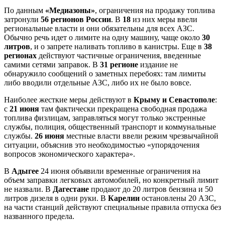
По данным
«Медиазоны»
, ограничения на продажу топлива
затронули
56 регионов России
. В
18
из них меры ввели
региональные власти и они обязательны для всех АЗС.
Обычно речь идет о лимите на одну машину, чаще около
30
литров
, и о запрете наливать топливо в канистры. Еще в
38
регионах
действуют частичные ограничения, введенные
самими сетями заправок. В
31 регионе
издание не
обнаружило сообщений о заметных перебоях: там лимиты
либо вводили отдельные АЗС, либо их не было вовсе.
Наиболее жесткие меры действуют в
Крыму и Севастополе
:
с
21 июня
там фактически прекращена свободная продажа
топлива физлицам, заправляться могут только экстренные
службы, полиция, общественный транспорт и коммунальные
службы.
26 июня
местные власти ввели режим чрезвычайной
ситуации, объяснив это необходимостью «упорядочения
вопросов экономического характера».
В
Адыгее
24 июня объявили временные ограничения на
объем заправки легковых автомобилей, но конкретный лимит
не назвали. В
Дагестане
продают до 20 литров бензина и 50
литров дизеля в одни руки. В
Карелии
остановлены 20 АЗС,
на части станций действуют специальные правила отпуска без
названного предела.