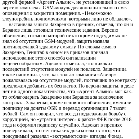
другой фирмой «Аргент Альянс», не установившей в свою
версию комплекса GSM-модуль для дополнительного смс-
оповещения о вскрытии помещения. «Невозможно
злоупотребить полномочиями, которыми лицо не обладало»,
— настаивала защита Захаренко в прениях, отмечая, что он и
Баранов лишь готовили технические задания. Версию
обвинения, согласно которой никто кроме подсудимых не
знал об отсутствии GSM-модулей, защита назвала
противоречащей здравому смыслу. По словам самого
Захаренко, Генштаб в одном из приказов признал
использование этого способа сигнализации
нецелесообразным. Адвокат отметила, что никаких
последствий отсутствие модулей не повлекло. Защитница
также напомнила, что, как только компания «Авиор»
пожаловалась на отсутствие модулей, поставщик по контракту
предложил добавить их бесплатно. По версии защиты, в деле
нет ни одного доказательства, что «Аргент Альянс» мог как-
то отблагодарить Захаренко или Баранова за заключение
контракта. Захаренко, кроме основного обвинения, вменили
подписку на донаты ФБК и перевод организации 7 тысяч
рублей. Сам он говорил, что всегда поддерживал борьбу с
коррупцией, но «утратил интерес» к работе ФБК после 2018
года и оформил подписку случайно. Адвокат в прениях
подчеркивала, что нет никаких доказательств того, что
подсудимый разделял «экстремистские» взгляды Фонда.