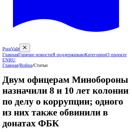
PoraValit
Главная
Горячие новости
Я поддерживаю
Категории
О проекте
EN
RU
Главная
/
Война
/
Статьи
Двум офицерам Минобороны
назначили 8 и 10 лет колонии
по делу о коррупции; одного
из них также обвинили в
донатах ФБК