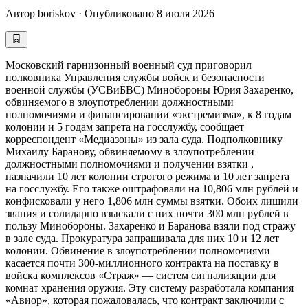
Автор
boriskov
·
Опубликовано
8 июля 2026
Московский гарнизонный военный суд приговорил
полковника Управления службы войск и безопасности
военной службы (УСВиБВС) Минобороны Юрия Захаренко,
обвиняемого в злоупотреблении должностными
полномочиями и финансировании «экстремизма», к 8 годам
колонии и 5 годам запрета на госслужбу, сообщает
корреспондент «Медиазоны» из зала суда. Подполковнику
Михаилу Баранову, обвиняемому в злоупотреблении
должностными полномочиями и получении взятки ,
назначили 10 лет колонии строгого режима и 10 лет запрета
на госслужбу. Его также оштрафовали на 10,806 млн рублей и
конфисковали у него 1,806 млн суммы взятки. Обоих лишили
звания и солидарно взыскали с них почти 300 млн рублей в
пользу Минобороны. Захаренко и Баранова взяли под стражу
в зале суда. Прокуратура запрашивала для них 10 и 12 лет
колонии. Обвинение в злоупотреблении полномочиями
касается почти 300-миллионного контракта на поставку в
войска комплексов «Страж» — систем сигнализации для
комнат хранения оружия. Эту систему разработала компания
«Авиор», которая пожаловалась, что контракт заключили с