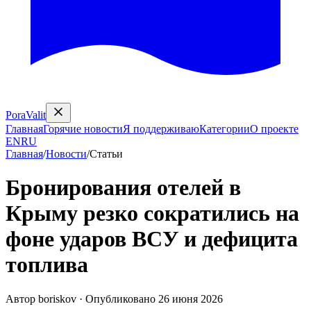
PoraValit
Главная
Горячие новости
Я поддерживаю
Категории
О проекте
EN
RU
Главная
/
Новости
/
Статьи
Бронирования отелей в
Крыму резко сократились на
фоне ударов ВСУ и дефицита
топлива
Автор
boriskov
·
Опубликовано
26 июня 2026