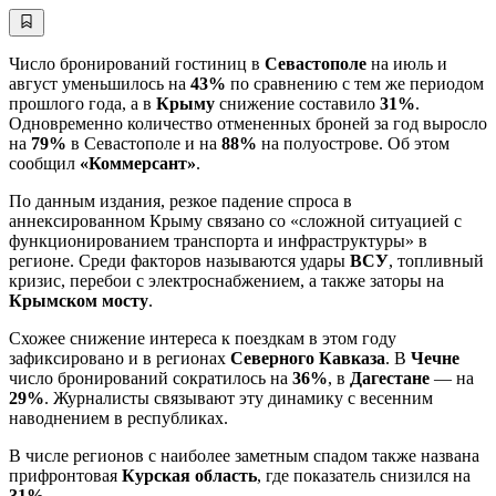
Число бронирований гостиниц в
Севастополе
на июль и
август уменьшилось на
43%
по сравнению с тем же периодом
прошлого года, а в
Крыму
снижение составило
31%
.
Одновременно количество отмененных броней за год выросло
на
79%
в Севастополе и на
88%
на полуострове. Об этом
сообщил
«Коммерсант»
.
По данным издания, резкое падение спроса в
аннексированном Крыму связано со «сложной ситуацией с
функционированием транспорта и инфраструктуры» в
регионе. Среди факторов называются удары
ВСУ
, топливный
кризис, перебои с электроснабжением, а также заторы на
Крымском мосту
.
Схожее снижение интереса к поездкам в этом году
зафиксировано и в регионах
Северного Кавказа
. В
Чечне
число бронирований сократилось на
36%
, в
Дагестане
— на
29%
. Журналисты связывают эту динамику с весенним
наводнением в республиках.
В числе регионов с наиболее заметным спадом также названа
прифронтовая
Курская область
, где показатель снизился на
31%
.