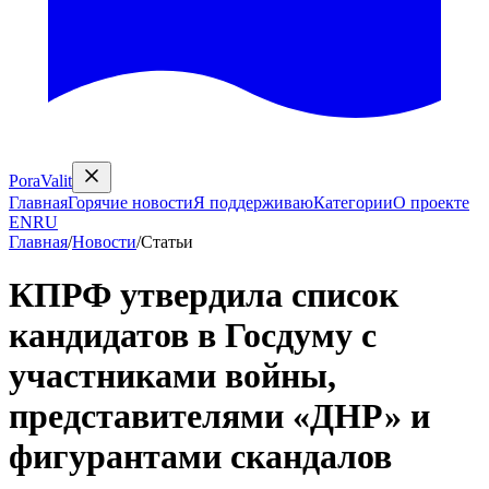
PoraValit
Главная
Горячие новости
Я поддерживаю
Категории
О проекте
EN
RU
Главная
/
Новости
/
Статьи
КПРФ утвердила список
кандидатов в Госдуму с
участниками войны,
представителями «ДНР» и
фигурантами скандалов