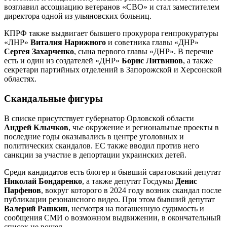
возглавил ассоциацию ветеранов «СВО» и стал заместителем
директора одной из ульяновских больниц.
КПРФ также выдвигает бывшего прокурора генпрокуратуры
«ЛНР»
Виталия Нарижного
и советника главы «ДНР»
Сергея Захарченко
, сына первого главы «ДНР». В перечне
есть и один из создателей «ДНР»
Борис Литвинов
, а также
секретари партийных отделений в Запорожской и Херсонской
областях.
Скандальные фигуры
В списке присутствует губернатор Орловской области
Андрей Клычков
, чье окружение и региональные проекты в
последние годы оказывались в центре уголовных и
политических скандалов. ЕС также вводил против него
санкции за участие в депортации украинских детей.
Среди кандидатов есть блогер и бывший саратовский депутат
Николай Бондаренко
, а также депутат Госдумы
Денис
Парфенов
, вокруг которого в 2024 году возник скандал после
публикации резонансного видео. При этом бывший депутат
Валерий Рашкин
, несмотря на погашенную судимость и
сообщения СМИ о возможном выдвижении, в окончательный
список не вошел.