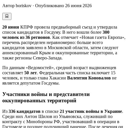
Автор
boriskov
·
Опубликовано
26 июня 2026
20 июня
КПРФ провела предвыборный съезд и утвердила
список кандидатов в Госдуму. В него вошли более
300
человек из 36 регионов
. Как отмечает «Новая газета Европа»,
перечень распределен неравномерно: больше всего
кандидатов заявлено в Московской области, затем следуют
аннексированный Крым и оккупированные территории, а
также регионы Северо-Запада.
По данным «Ведомостей», средний возраст выдвиженцев
составляет
50 лет
. Федеральная часть списка включает 15
человек, и только глава Хакасии
Валентин Коновалов
не
является депутатом Госдумы.
Участники войны и представители
оккупированных территорий
Из
336 кандидатов
в списке
21 участник войны в Украине
.
Среди них Антон Шилов из Ульяновска, служивший по
контракту с Минобороны РФ, участвовавший в операции в
Гостомеле и позднее получивший ранение. После лечения он