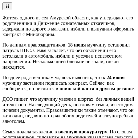
Жителя одного из сел Амурской области, как утверждают его
родственники и Движение сознательных отказчиков,
задержали по дороге в магазин, избили и вынудили оформить
контракт с Минобороны.
По данным правозащитников,
18 июня
мужчину остановил
патруль ППС. Семья заявляет, что без объяснений его
затолкали в автомобиль, избили и увезли в неизвестном
направлении. Несколько дней близкие не знали, где он
находится.
Позднее родственникам удалось выяснить, что к
24 июня
мужчину заставили подписать контракт. Сейчас, как
сообщается, он числится в
воинской части в другом регионе
.
ДСО пишет, что мужчину увезли в шортах, без личных вещей
и телефона. На следующий день, по словам семьи, из его дома
исчезли документы. Правозащитники также отмечают, что он
жил один, недавно потерял обоих родителей и злоупотреблял
алкоголем.
Семья подала заявление в
военную прокуратуру
. По словам
родственников, силовикам на мужчину указал глава сельской