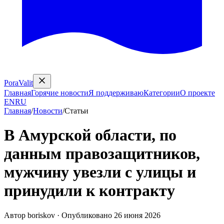
PoraValit
Главная
Горячие новости
Я поддерживаю
Категории
О проекте
EN
RU
Главная
/
Новости
/
Статьи
В Амурской области, по
данным правозащитников,
мужчину увезли с улицы и
принудили к контракту
Автор
boriskov
·
Опубликовано
26 июня 2026