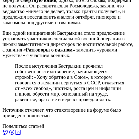
вернуть
смертную казнь
, однако, по его словам, поддержки
не получил. Он раскритиковал Росмолодежь, заявив, что
ведомство «ничего не делает, только гранты получает», и
предложил восстановить аналоги октябрят, пионеров и
комсомола под другими названиями.
Еще одной инициативой Бастрыкина стало предложение
устраивать участников специальной военной операции в
школы заместителями директоров по воспитательной работе,
а занятия
«Разговоры о важном»
заменить «уроками
мужества» с участием военных.
После выступления Бастрыкин прочитал
собственное стихотворение, начинающееся
строкой: «Хочу обратно я в Союз», в котором
говорится о желании вернуться в СССР, отказаться
от «всех свобод», ипотеки, роста цен и инфляции
и вновь обрести мир, основанный на труде,
равенстве, братстве и вере в справедливость.
Источник отмечает, что стихотворение на форуме было
приведено полностью.
Поделиться статьей