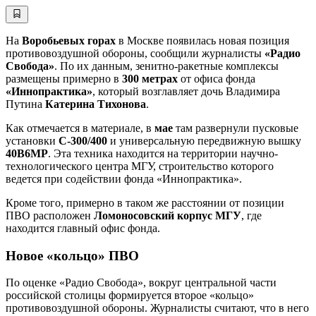
На
Воробьевых горах
в Москве появилась новая позиция
противовоздушной обороны, сообщили журналисты
«Радио
Свобода»
. По их данным, зенитно-ракетные комплексы
размещены примерно в
300 метрах
от офиса фонда
«Иннопрактика»
, который возглавляет дочь Владимира
Путина
Катерина Тихонова
.
Как отмечается в материале, в
мае
там развернули пусковые
установки
С-300/400
и универсальную передвижную вышку
40В6МР
. Эта техника находится на территории научно-
технологического центра МГУ, строительство которого
ведется при содействии фонда «Иннопрактика».
Кроме того, примерно в таком же расстоянии от позиции
ПВО расположен
Ломоносовский корпус МГУ
, где
находится главный офис фонда.
Новое «кольцо» ПВО
По оценке «Радио Свобода», вокруг центральной части
российской столицы формируется второе «кольцо»
противовоздушной обороны. Журналисты считают, что в него