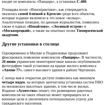
входят не комплексы «Панцирь», а установки
С-400
.
Площадка возле «Иннопрактики», как утверждается,
оказалась
самой близкой к Кремлю
среди всех объектов,
которые издание включило в это новое «кольцо».
Аналогичные позиции, по данным журналистов, появились
также в парках
«Измайлово»
,
«Лосиный остров»
и
«Москворецкий»
, а также на опытных полях
Тимирязевской
академии
.
Другие установки в столице
Одновременно в Москве и Подмосковье продолжают
фиксировать появление комплексов
«Панцирь»
. В частности,
26 июня
украинские мониторинговые каналы опубликовали
фотографию такой установки на крыше жилого комплекса
«Авеню 77»
, самого высокого здания в районе Чертаново.
С конца мая в открытом доступе появились как минимум
четыре видео
, на которых запечатлена установка систем ПВО
на московских высотных зданиях, в том числе жилых.
Издание
«Агентство»
пишет, что размещение ракетных
комплексов на таких объектах может превращать их в
военные цели и увеличивать потенциальную угрозу для
гражданского населения.