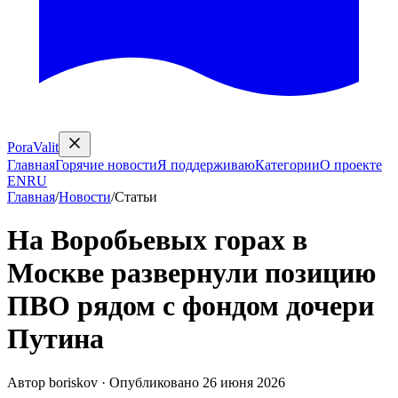
PoraValit
Главная
Горячие новости
Я поддерживаю
Категории
О проекте
EN
RU
Главная
/
Новости
/
Статьи
На Воробьевых горах в
Москве развернули позицию
ПВО рядом с фондом дочери
Путина
Автор
boriskov
·
Опубликовано
26 июня 2026