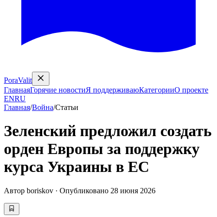
PoraValit
Главная
Горячие новости
Я поддерживаю
Категории
О проекте
EN
RU
Главная
/
Война
/
Статьи
Зеленский предложил создать
орден Европы за поддержку
курса Украины в ЕС
Автор
boriskov
·
Опубликовано
28 июня 2026