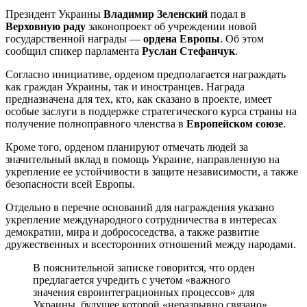
Президент Украины
Владимир Зеленский
подал в
Верховную раду
законопроект об учреждении новой
государственной награды —
ордена Европы
. Об этом
сообщил спикер парламента
Руслан Стефанчук
.
Согласно инициативе, орденом предполагается награждать
как граждан Украины, так и иностранцев. Награда
предназначена для тех, кто, как сказано в проекте, имеет
особые заслуги в поддержке стратегического курса страны на
получение полноправного членства в
Европейском союзе
.
Кроме того, орденом планируют отмечать людей за
значительный вклад в помощь Украине, направленную на
укрепление ее устойчивости в защите независимости, а также
безопасности всей Европы.
Отдельно в перечне оснований для награждения указано
укрепление международного сотрудничества в интересах
демократии, мира и добрососедства, а также развитие
дружественных и всесторонних отношений между народами.
В пояснительной записке говорится, что орден
предлагается учредить с учетом «важного
значения евроинтеграционных процессов» для
Украины, будущее которой «неразрывно связано»