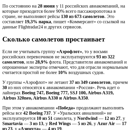
По состоянию на
28 июня
у 11 российских авиакомпаний, на
которые приходится более 90% всего пассажиропотока в
стране, не выполняют рейсы
130 из 673 самолетов
. Это
составляет
19,3% парка
, пишет «Коммерсант» со ссылкой на
данные Flightradar24 и других сервисов.
Сколько самолетов простаивает
Если не учитывать группу
«Аэрофлот»
, то у восьми
российских перевозчиков не эксплуатируются
93 из 322
самолетов
, или
28,9%
флота. Представители авиакомпаний и
опрошенные эксперты отмечают, что для отрасли нормальным
считается простой не более
10%
воздушных судов.
У группы «Аэрофлот» не летают
37 из 349 самолетов
, причем
30
из них относятся к авиакомпании «Россия». Речь идет о
лайнерах
Boeing 747, Boeing 777, SSJ 100, Airbus A319,
Airbus 320neo, Airbus A330 и Airbus A350
.
При этом у авиакомпании
«Победа»
продолжают выполнять
рейсы все
42 Boeing 737
. У «Уральских авиалиний» не
эксплуатируется
10 из 51
самолета, у
Nordwind
—
12 из 27
, у
Smartavia
—
3 из 13
, у
Red Wings
—
5 из 26
, у
Azur Air
—
17
из 23
, у
«Азимута»
—
4 из 19
.