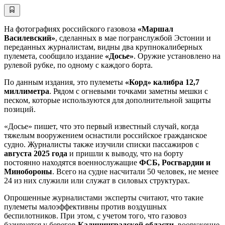
На фотографиях российского газовоза
«Маршал
Василевский»
, сделанных в мае погранслужбой Эстонии и
переданных журналистам, видны два крупнокалиберных
пулемета, сообщило издание
«Досье»
. Оружие установлено на
рулевой рубке, по одному с каждого борта.
По данным издания, это пулеметы
«Корд» калибра 12,7
миллиметра
. Рядом с огневыми точками заметны мешки с
песком, которые используются для дополнительной защиты
позиций.
«Досье» пишет, что это первый известный случай, когда
тяжелым вооружением оснастили российское гражданское
судно. Журналисты также изучили списки пассажиров с
августа 2025 года
и пришли к выводу, что на борту
постоянно находятся военнослужащие
ФСБ, Росгвардии и
Минобороны
. Всего на судне насчитали 50 человек, не менее
24 из них служили или служат в силовых структурах.
Опрошенные журналистами эксперты считают, что такие
пулеметы малоэффективны против воздушных
беспилотников. При этом, с учетом того, что газовоз
базируется у берегов
Калининградской области
, вооружение