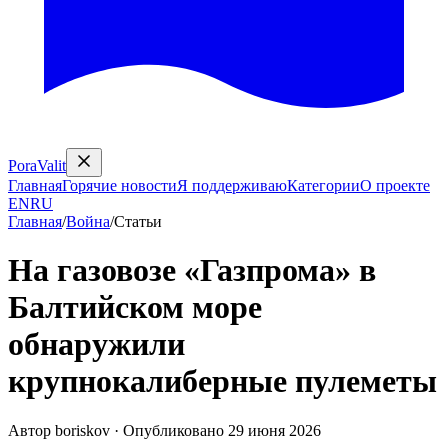
PoraValit
Главная
Горячие новости
Я поддерживаю
Категории
О проекте
EN
RU
Главная
/
Война
/
Статьи
На газовозе «Газпрома» в
Балтийском море
обнаружили
крупнокалиберные пулеметы
Автор
boriskov
·
Опубликовано
29 июня 2026