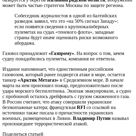
может быть частью стратегии Москвы по защите региона.
Собеседник журналистов в одной из балтийских
разведок заявил, что это «на 50% сигнал Западу»:
если появятся сведения о крупнокалиберных
пулеметах на судах «теневого флота», западные
страны будут иначе оценивать риски возможного
абордажа.
Газовоз принадлежит
«Газпрому»
. На вопрос о том, зачем
судну понадобились пулеметы, компания не ответила.
Издание напоминает, что единственным российским
газовозом, который ранее подвергся атаке в море, остается
танкер
«Арктик Метагаз»
в Средиземном море. В начале
марта на нем произошел пожар, предположительно после
удара морского беспилотника. Экипаж эвакуировали, а судно
с пробоиной осталось дрейфовать с грузом сжиженного газа.
В России считают, что атаку совершили украинские
безэкипажные катера; французская
RFI
со ссылкой на
источники также писала о причастности украинских
военных, размещенных в Ливии.
Владимир Путин
называл
произошедшее террористической атакой.
Поделиться статьей