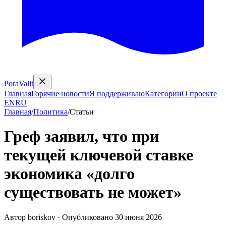
PoraValit
Главная
Горячие новости
Я поддерживаю
Категории
О проекте
EN
RU
Главная
/
Политика
/
Статьи
Греф заявил, что при
текущей ключевой ставке
экономика «долго
существовать не может»
Автор
boriskov
·
Опубликовано
30 июня 2026