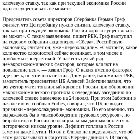
ключевую ставку, так как при текущей экономика России
«долго существовать не может».
Председатель совета директоров Сбербанка Герман Греф
считает, что Центробанку нужно снизить ключевую ставку,
так как при текущей экономика России «долго существовать
не может». С таким заявлением, пишет РБК, Греф выступил
на годовом собрании акционеров «Сбера». Российскую
экономику, считает он, уже «переохладили». «Смотрите, какое
количество сложностей сейчас возникает, в том числе и
проблемы с энергетикой. У нас есть целый ряд
немакроэкономических факторов, которые влияют на
повышение цен», — заявил Греф. О каких именно факторах
идет речь, он уточнять не стал. Днем ранее, напоминает РБК,
заместитель председателя ЦБ Алексей Заботкин заявил, что
регулятор учтет топливный кризис в России при обновлении
макроэкономического прогноза к очередному заседанию по
ключевой ставке (намечено на 24 июля). При этом Заботкин в
начале июня, сообщал Forbes, говорил, что ЦБ не видит
признаки «переохлаждения» экономики. По его мнению, это
выражалось бы в «высвобождении трудовых ресурсов», но
безработица в России по официальным данным остается на
исторически низком уровне. Дефицит топлива в России
заметил даже Путин. Но он и близко не представляет, что об
этом рассказывают в соцсетях Очереди длиной в 18 часов,