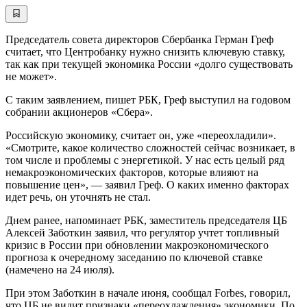
Председатель совета директоров Сбербанка Герман Греф
считает, что Центробанку нужно снизить ключевую ставку,
так как при текущей экономика России «долго существовать
не может».
С таким заявлением, пишет РБК, Греф выступил на годовом
собрании акционеров «Сбера».
Российскую экономику, считает он, уже «переохладили».
«Смотрите, какое количество сложностей сейчас возникает, в
том числе и проблемы с энергетикой. У нас есть целый ряд
немакроэкономических факторов, которые влияют на
повышение цен», — заявил Греф. О каких именно факторах
идет речь, он уточнять не стал.
Днем ранее, напоминает РБК, заместитель председателя ЦБ
Алексей Заботкин заявил, что регулятор учтет топливный
кризис в России при обновлении макроэкономического
прогноза к очередному заседанию по ключевой ставке
(намечено на 24 июля).
При этом Заботкин в начале июня, сообщал Forbes, говорил,
что ЦБ не видит признаки «переохлаждения» экономики. По