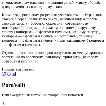
гимнастике , фехтованию , плаванию , кикбоксингу , борьбе ,
дзюдо , самбо , тхэквондо и муайтаю .
Кроме того, россиянам разрешали участвовать в нейтральном
статусе в соревнованиях по боксу , лыжным видам спорта ,
санному спорту , бобслею, скелетону , современному
пятиборью ( юниорам — с флагом и гимном ), парусному
спорту ( юниорам — с флагом и гимном ), конному спорту (
юниорам — с флагом и гимном ), настольному теннису (
юниорам — с флагом и гимном ) и ски-альпинизму ( юниорам
— с флагом и гимном ).
Отдельно российских юниоров допустили до международных
состязаний по волейболу , гандболу , триатлону , бейсболу,
софтболу и керлингу .
Поделиться статьей
PoraValit
Ваш ежедневный источник отобранных новостей.
X