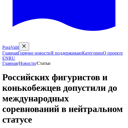
PoraValit
Главная
Горячие новости
Я поддерживаю
Категории
О проекте
EN
RU
Главная
/
Новости
/
Статьи
Российских фигуристов и
конькобежцев допустили до
международных
соревнований в нейтральном
статусе