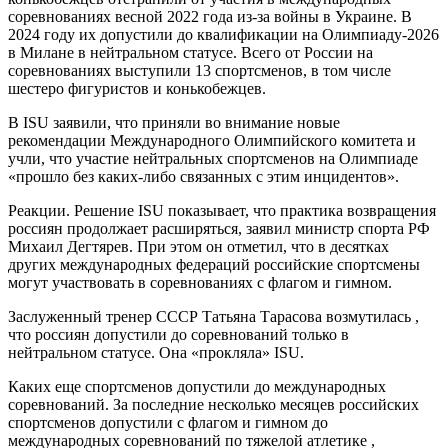
соревнованиях весной 2022 года из-за войны в Украине. В
2024 году их допустили до квалификации на Олимпиаду-2026
в Милане в нейтральном статусе. Всего от России на
соревнованиях выступили 13 спортсменов, в том числе
шестеро фигуристов и конькобежцев.
В ISU заявили, что приняли во внимание новые
рекомендации Международного Олимпийского комитета и
учли, что участие нейтральных спортсменов на Олимпиаде
«прошло без каких-либо связанных с этим инцидентов».
Реакции. Решение ISU показывает, что практика возвращения
россиян продолжает расширяться, заявил министр спорта РФ
Михаил Дегтярев. При этом он отметил, что в десятках
других международных федераций российские спортсмены
могут участвовать в соревнованиях с флагом и гимном.
Заслуженный тренер СССР Татьяна Тарасова возмутилась ,
что россиян допустили до соревнований только в
нейтральном статусе. Она «прокляла» ISU.
Каких еще спортсменов допустили до международных
соревнований. За последние несколько месяцев российских
спортсменов допустили с флагом и гимном до
международных соревнований по тяжелой атлетике ,