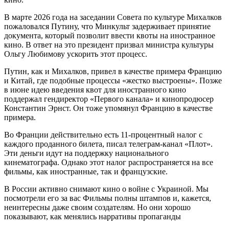
В марте 2026 года на заседании Совета по культуре Михалков
пожаловался Путину, что Минкульт задерживает принятие
документа, который позволит ввести квоты на иностранное
кино. В ответ на это президент призвал министра культуры
Ольгу Любимову ускорить этот процесс.
Путин, как и Михалков, привел в качестве примера Францию
и Китай, где подобные процессы «жестко выстроены». Позже
в июне идею введения квот для иностранного кино
поддержал гендиректор «Первого канала» и кинопродюсер
Константин Эрнст. Он тоже упомянул Францию в качестве
примера.
Во Франции действительно есть 11-процентный налог с
каждого проданного билета, писал телеграм-канал «Плот».
Эти деньги идут на поддержку национального
кинематографа. Однако этот налог распространяется на все
фильмы, как иностранные, так и французские.
В России активно снимают кино о войне с Украиной. Мы
посмотрели его за вас Фильмы полны штампов и, кажется,
неинтересны даже своим создателям. Но они хорошо
показывают, как менялись нарративы пропаганды