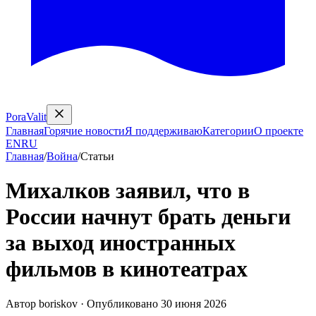
PoraValit
Главная
Горячие новости
Я поддерживаю
Категории
О проекте
EN
RU
Главная
/
Война
/
Статьи
Михалков заявил, что в
России начнут брать деньги
за выход иностранных
фильмов в кинотеатрах
Автор
boriskov
·
Опубликовано
30 июня 2026