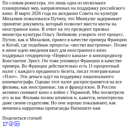
По словам режиссера, это лишь одна из нескольких
планируемых мер, направленных на поддержку российского
кино. В марте 2026 года на заседании Совета по культуре
Михалков пожаловался Путину, что Минкульт задерживает
принятие документа, который позволит ввести квоты на
иностранное кино. В ответ на это президент призвал
министра культуры Ольгу Любимову ускорить этот процесс.
Путин, как и Михалков, привел в качестве примера Францию
и Китай, где подобные процессы «жестко выстроены». Позже
в июне идею введения квот для иностранного кино
поддержал гендиректор «Первого канала» и кинопродюсер
Константин Эрнст. Он тоже упомянул Францию в качестве
примера. Во Франции действительно есть 11-процентный
налог с каждого проданного билета, писал телеграм-канал
«Плот». Эти деньги идут на поддержку национального
кинематографа. Однако этот налог распространяется на все
фильмы, как иностранные, так и французские. В России
активно снимают кино о войне с Украиной. Мы посмотрели
его за вас Фильмы полны штампов и, кажется, неинтересны
даже своим создателям. Но они хорошо показывают, как
менялись нарративы пропаганды Напишите нам
Поделиться статьей