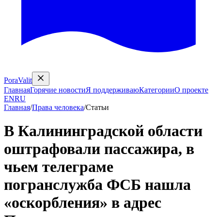
PoraValit
Главная
Горячие новости
Я поддерживаю
Категории
О проекте
EN
RU
Главная
/
Права человека
/
Статьи
В Калининградской области
оштрафовали пассажира, в
чьем телеграме
погранслужба ФСБ нашла
«оскорбления» в адрес