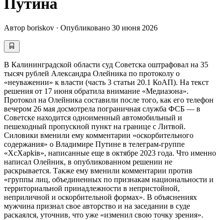
Путина
Автор
boriskov
·
Опубликовано
30 июня 2026
В Калининградской области суд Советска оштрафовал на 35
тысяч рублей Александра Олейника по протоколу о
«неуважении» к власти (часть 3 статьи 20.1 КоАП). На текст
решения от 17 июня обратила внимание «Медиазона».
Протокол на Олейника составили после того, как его телефон
вечером 26 мая досмотрела пограничная служба ФСБ — в
Советске находится одноименный автомобильный и
пешеходный пропускной пункт на границе с Литвой.
Силовики вменили ему комментарии «оскорбительного
содержания» о Владимире Путине в телеграм-группе
«XcXaрkiв», написанные еще в октябре 2023 года. Что именно
написал Олейник, в опубликованном решении не
раскрывается. Также ему вменили комментарии против
«группы лиц, объединенных по признакам национальности и
территориальной принадлежности в непристойной,
неприличной и оскорбительной формах». В объяснениях
мужчина признал свое авторство и на заседании в суде
раскаялся, уточнив, что уже «изменил свою точку зрения».