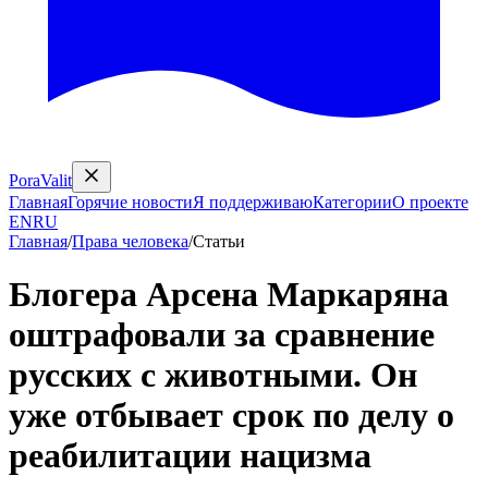
PoraValit
Главная
Горячие новости
Я поддерживаю
Категории
О проекте
EN
RU
Главная
/
Права человека
/
Статьи
Блогера Арсена Маркаряна
оштрафовали за сравнение
русских с животными. Он
уже отбывает срок по делу о
реабилитации нацизма