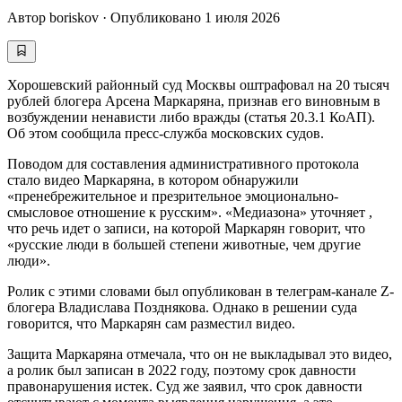
Автор
boriskov
·
Опубликовано
1 июля 2026
Хорошевский районный суд Москвы оштрафовал на 20 тысяч
рублей блогера Арсена Маркаряна, признав его виновным в
возбуждении ненависти либо вражды (статья 20.3.1 КоАП).
Об этом сообщила пресс-служба московских судов.
Поводом для составления административного протокола
стало видео Маркаряна, в котором обнаружили
«пренебрежительное и презрительное эмоционально-
смысловое отношение к русским». «Медиазона» уточняет ,
что речь идет о записи, на которой Маркарян говорит, что
«русские люди в большей степени животные, чем другие
люди».
Ролик с этими словами был опубликован в телеграм-канале Z-
блогера Владислава Позднякова. Однако в решении суда
говорится, что Маркарян сам разместил видео.
Защита Маркаряна отмечала, что он не выкладывал это видео,
а ролик был записан в 2022 году, поэтому срок давности
правонарушения истек. Суд же заявил, что срок давности