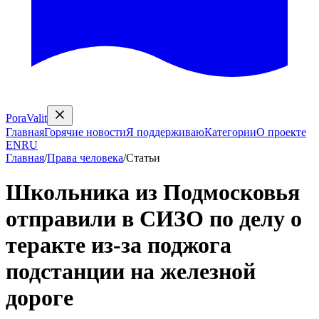
PoraValit
Главная
Горячие новости
Я поддерживаю
Категории
О проекте
EN
RU
Главная
/
Права человека
/
Статьи
Школьника из Подмосковья
отправили в СИЗО по делу о
теракте из‑за поджога
подстанции на железной
дороге