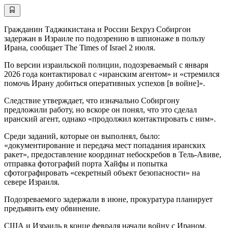
Гражданин Таджикистана и России Бехруз Собиргон
задержан в Израиле по подозрению в шпионаже в пользу
Ирана, сообщает The Times of Israel 2 июля.
По версии израильской полиции, подозреваемый с января
2026 года контактировал с «иранским агентом» и «стремился
помочь Ирану добиться оперативных успехов [в войне]».
Следствие утверждает, что изначально Собиргону
предложили работу, но вскоре он понял, что это сделал
иранский агент, однако «продолжил контактировать с ним».
Среди заданий, которые он выполнял, было:
«документирование и передача мест попадания иранских
ракет», предоставление координат небоскребов в Тель-Авиве,
отправка фотографий порта Хайфы и попытка
сфотографировать «секретный объект безопасности» на
севере Израиля.
Подозреваемого задержали в июне, прокуратура планирует
предъявить ему обвинение.
США и Израиль в конце февраля начали войну с Ираном.