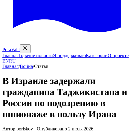
PoraValit
Главная
Горячие новости
Я поддерживаю
Категории
О проекте
EN
RU
Главная
/
Война
/
Статьи
В Израиле задержали
гражданина Таджикистана и
России по подозрению в
шпионаже в пользу Ирана
Автор
boriskov
·
Опубликовано
2 июля 2026