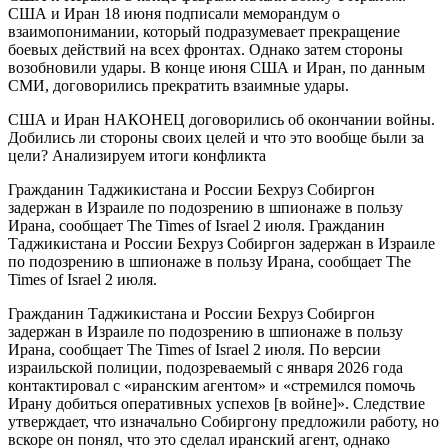
США и Иран 18 июня подписали меморандум о
взаимопонимании, который подразумевает прекращение
боевых действий на всех фронтах. Однако затем стороны
возобновили удары. В конце июня США и Иран, по данным
СМИ, договорились прекратить взаимные удары.
США и Иран НАКОНЕЦ договорились об окончании войны.
Добились ли стороны своих целей и что это вообще были за
цели? Анализируем итоги конфликта
Гражданин Таджикистана и России Бехруз Собиргон
задержан в Израиле по подозрению в шпионаже в пользу
Ирана, сообщает The Times of Israel 2 июля. Гражданин
Таджикистана и России Бехруз Собиргон задержан в Израиле
по подозрению в шпионаже в пользу Ирана, сообщает The
Times of Israel 2 июля.
Гражданин Таджикистана и России Бехруз Собиргон
задержан в Израиле по подозрению в шпионаже в пользу
Ирана, сообщает The Times of Israel 2 июля. По версии
израильской полиции, подозреваемый с января 2026 года
контактировал с «иранским агентом» и «стремился помочь
Ирану добиться оперативных успехов [в войне]». Следствие
утверждает, что изначально Собиргону предложили работу, но
вскоре он понял, что это сделал иранский агент, однако